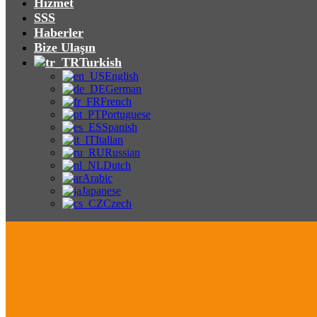
Hizmet
SSS
Haberler
Bize Ulaşın
Turkish
English
German
French
Portuguese
Spanish
Italian
Russian
Dutch
Arabic
Japanese
Czech