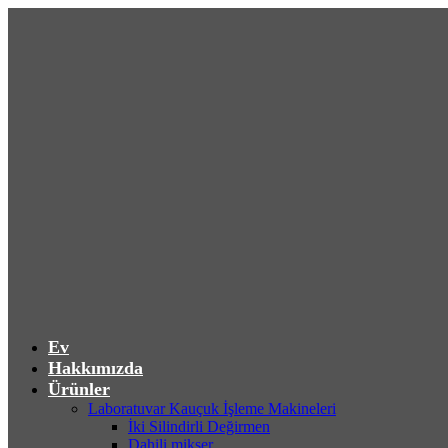
Ev
Hakkımızda
Ürünler
Laboratuvar Kauçuk İşleme Makineleri
İki Silindirli Değirmen
Dahili mikser