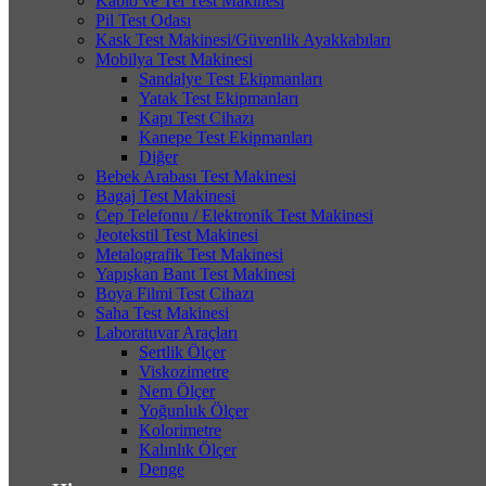
Kablo ve Tel Test Makinesi
Pil Test Odası
Kask Test Makinesi/Güvenlik Ayakkabıları
Mobilya Test Makinesi
Sandalye Test Ekipmanları
Yatak Test Ekipmanları
Kapı Test Cihazı
Kanepe Test Ekipmanları
Diğer
Bebek Arabası Test Makinesi
Bagaj Test Makinesi
Cep Telefonu / Elektronik Test Makinesi
Jeotekstil Test Makinesi
Metalografik Test Makinesi
Yapışkan Bant Test Makinesi
Boya Filmi Test Cihazı
Saha Test Makinesi
Laboratuvar Araçları
Sertlik Ölçer
Viskozimetre
Nem Ölçer
Yoğunluk Ölçer
Kolorimetre
Kalınlık Ölçer
Denge