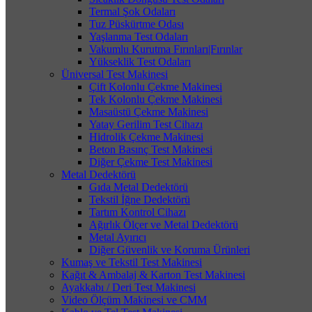
Termal Şok Odaları
Tuz Püskürtme Odası
Yaşlanma Test Odaları
Vakumlu Kurutma Fırınları|Fırınlar
Yükseklik Test Odaları
Üniversal Test Makinesi
Çift Kolonlu Çekme Makinesi
Tek Kolonlu Çekme Makinesi
Masaüstü Çekme Makinesi
Yatay Gerilim Test Cihazı
Hidrolik Çekme Makinesi
Beton Basınç Test Makinesi
Diğer Çekme Test Makinesi
Metal Dedektörü
Gıda Metal Dedektörü
Tekstil İğne Dedektörü
Tartım Kontrol Cihazı
Ağırlık Ölçer ve Metal Dedektörü
Metal Ayırıcı
Diğer Güvenlik ve Koruma Ürünleri
Kumaş ve Tekstil Test Makinesi
Kağıt & Ambalaj & Karton Test Makinesi
Ayakkabı / Deri Test Makinesi
Video Ölçüm Makinesi ve CMM