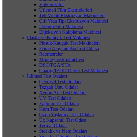
Vulkanizatör
Üflemeli Film Ekstruderleri
Tek Vidalı Ekstrüzyon Makineleri
Çift Vida Tipi Ekstrüzyon Makinesi
Döküm Film Makinesi
Enjeksiyon Kalıplama Makinesi
Plastik ve Kauçuk Test Makinesi
Plastik/Kauçuk Test Makineleri
Erime Akış İndeksi Test Cihazı
Reometreler
Mooney viskozimetresi
DSC/TGA/STA
Charpy/IZOD Darbe Test Makinesi
İklimsel Test Odaları
Çevresel Test Odaları
Tezgah Üstü Odalar
Xenon Ark Test Odaları
UV Test Odaları
Yağmur Test Odaları
Kum Test Odaları
Ozon Yaşlanma Test Odaları
Üç Kapsamlı Test Odası
Termal Odalar
Sıcaklık ve Nem Odaları
Sıcaklık Döngüsü Test Odaları