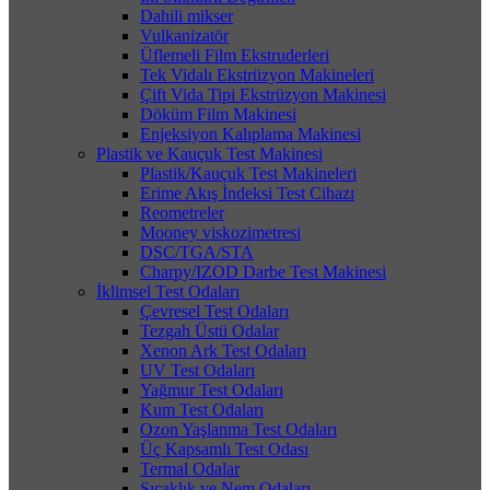
Dahili mikser
Vulkanizatör
Üflemeli Film Ekstruderleri
Tek Vidalı Ekstrüzyon Makineleri
Çift Vida Tipi Ekstrüzyon Makinesi
Döküm Film Makinesi
Enjeksiyon Kalıplama Makinesi
Plastik ve Kauçuk Test Makinesi
Plastik/Kauçuk Test Makineleri
Erime Akış İndeksi Test Cihazı
Reometreler
Mooney viskozimetresi
DSC/TGA/STA
Charpy/IZOD Darbe Test Makinesi
İklimsel Test Odaları
Çevresel Test Odaları
Tezgah Üstü Odalar
Xenon Ark Test Odaları
UV Test Odaları
Yağmur Test Odaları
Kum Test Odaları
Ozon Yaşlanma Test Odaları
Üç Kapsamlı Test Odası
Termal Odalar
Sıcaklık ve Nem Odaları