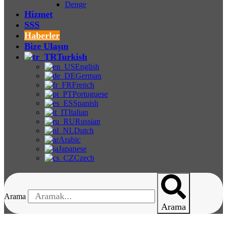
Denge
Hizmet
SSS
Haberler
Bize Ulaşın
Turkish
English
German
French
Portuguese
Spanish
Italian
Russian
Dutch
Arabic
Japanese
Czech
Arama
Arama
Haberler