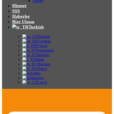
Denge
Hizmet
SSS
Haberler
Bize Ulaşın
Turkish
English
German
French
Portuguese
Spanish
Italian
Russian
Dutch
Arabic
Japanese
Czech