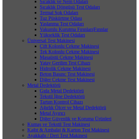
Sıcaklık ve Nem Odaları
Sıcaklık Döngüsü Test Odaları
Termal Şok Odaları
Tuz Püskürtme Odası
Yaşlanma Test Odaları
Vakumlu Kurutma Fırınları|Fırınlar
Yükseklik Test Odaları
Üniversal Test Makinesi
Çift Kolonlu Çekme Makinesi
Tek Kolonlu Çekme Makinesi
Masaüstü Çekme Makinesi
Yatay Gerilim Test Cihazı
Hidrolik Çekme Makinesi
Beton Basınç Test Makinesi
Diğer Çekme Test Makinesi
Metal Dedektörü
Gıda Metal Dedektörü
Tekstil İğne Dedektörü
Tartım Kontrol Cihazı
Ağırlık Ölçer ve Metal Dedektörü
Metal Ayırıcı
Diğer Güvenlik ve Koruma Ürünleri
Kumaş ve Tekstil Test Makinesi
Kağıt & Ambalaj & Karton Test Makinesi
Ayakkabı / Deri Test Makinesi