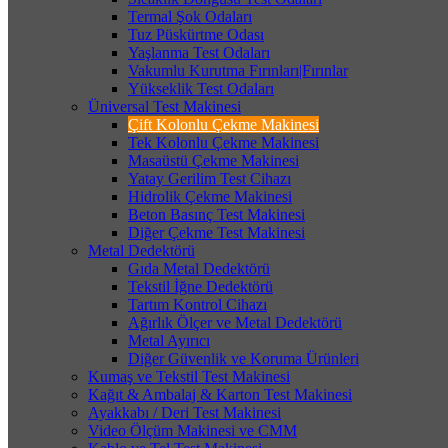
Termal Şok Odaları
Tuz Püskürtme Odası
Yaşlanma Test Odaları
Vakumlu Kurutma Fırınları|Fırınlar
Yükseklik Test Odaları
Üniversal Test Makinesi
Çift Kolonlu Çekme Makinesi
Tek Kolonlu Çekme Makinesi
Masaüstü Çekme Makinesi
Yatay Gerilim Test Cihazı
Hidrolik Çekme Makinesi
Beton Basınç Test Makinesi
Diğer Çekme Test Makinesi
Metal Dedektörü
Gıda Metal Dedektörü
Tekstil İğne Dedektörü
Tartım Kontrol Cihazı
Ağırlık Ölçer ve Metal Dedektörü
Metal Ayırıcı
Diğer Güvenlik ve Koruma Ürünleri
Kumaş ve Tekstil Test Makinesi
Kağıt & Ambalaj & Karton Test Makinesi
Ayakkabı / Deri Test Makinesi
Video Ölçüm Makinesi ve CMM