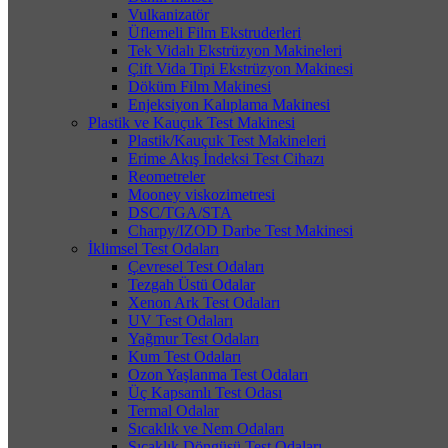
Vulkanizatör
Üflemeli Film Ekstruderleri
Tek Vidalı Ekstrüzyon Makineleri
Çift Vida Tipi Ekstrüzyon Makinesi
Döküm Film Makinesi
Enjeksiyon Kalıplama Makinesi
Plastik ve Kauçuk Test Makinesi
Plastik/Kauçuk Test Makineleri
Erime Akış İndeksi Test Cihazı
Reometreler
Mooney viskozimetresi
DSC/TGA/STA
Charpy/IZOD Darbe Test Makinesi
İklimsel Test Odaları
Çevresel Test Odaları
Tezgah Üstü Odalar
Xenon Ark Test Odaları
UV Test Odaları
Yağmur Test Odaları
Kum Test Odaları
Ozon Yaşlanma Test Odaları
Üç Kapsamlı Test Odası
Termal Odalar
Sıcaklık ve Nem Odaları
Sıcaklık Döngüsü Test Odaları