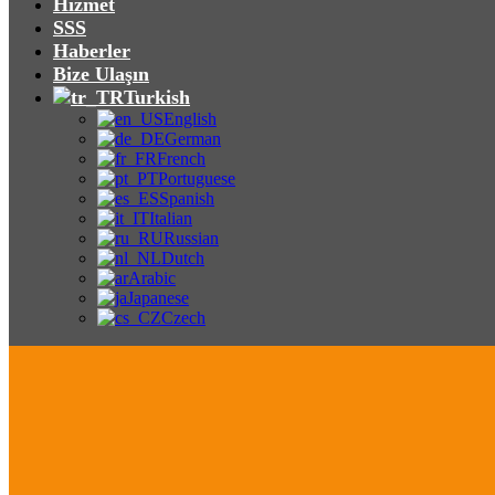
Hizmet
SSS
Haberler
Bize Ulaşın
Turkish
English
German
French
Portuguese
Spanish
Italian
Russian
Dutch
Arabic
Japanese
Czech