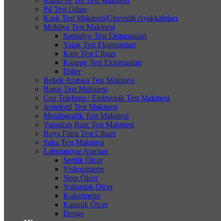
Kablo ve Tel Test Makinesi
Pil Test Odası
Kask Test Makinesi/Güvenlik Ayakkabıları
Mobilya Test Makinesi
Sandalye Test Ekipmanları
Yatak Test Ekipmanları
Kapı Test Cihazı
Kanepe Test Ekipmanları
Diğer
Bebek Arabası Test Makinesi
Bagaj Test Makinesi
Cep Telefonu / Elektronik Test Makinesi
Jeotekstil Test Makinesi
Metalografik Test Makinesi
Yapışkan Bant Test Makinesi
Boya Filmi Test Cihazı
Saha Test Makinesi
Laboratuvar Araçları
Sertlik Ölçer
Viskozimetre
Nem Ölçer
Yoğunluk Ölçer
Kolorimetre
Kalınlık Ölçer
Denge