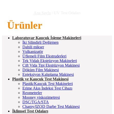
Ana Sayfa
/ UV Test Odaları
Ürünler
Laboratuvar Kauçuk İşleme Makineleri
İki Silindirli Değirmen
Dahili mikser
Vulkanizatör
Üflemeli Film Ekstruderleri
Tek Vidalı Ekstrüzyon Makineleri
Çift Vida Tipi Ekstrüzyon Makinesi
Döküm Film Makinesi
Enjeksiyon Kalıplama Makinesi
Plastik ve Kauçuk Test Makinesi
Plastik/Kauçuk Test Makineleri
Erime Akış İndeksi Test Cihazı
Reometreler
Mooney viskozimetresi
DSC/TGA/STA
Charpy/IZOD Darbe Test Makinesi
İklimsel Test Odaları