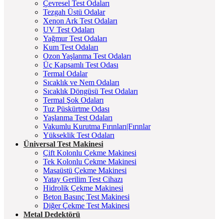
Çevresel Test Odaları
Tezgah Üstü Odalar
Xenon Ark Test Odaları
UV Test Odaları
Yağmur Test Odaları
Kum Test Odaları
Ozon Yaşlanma Test Odaları
Üç Kapsamlı Test Odası
Termal Odalar
Sıcaklık ve Nem Odaları
Sıcaklık Döngüsü Test Odaları
Termal Şok Odaları
Tuz Püskürtme Odası
Yaşlanma Test Odaları
Vakumlu Kurutma Fırınları|Fırınlar
Yükseklik Test Odaları
Üniversal Test Makinesi
Çift Kolonlu Çekme Makinesi
Tek Kolonlu Çekme Makinesi
Masaüstü Çekme Makinesi
Yatay Gerilim Test Cihazı
Hidrolik Çekme Makinesi
Beton Basınç Test Makinesi
Diğer Çekme Test Makinesi
Metal Dedektörü