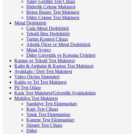
Yatay Gerilim Test Cihazı
Hidrolik Çekme Makinesi
Beton Basınç Test Makinesi
Diğer Çekme Test Makinesi
Metal Dedektörü
Gıda Metal Dedektörü
Tekstil İğne Dedektörü
Tartım Kontrol Cihazı
Ağırlık Ölçer ve Metal Dedektörü
Metal Ayırıcı
Diğer Güvenlik ve Koruma Ürünleri
Kumaş ve Tekstil Test Makinesi
Kağıt & Ambalaj & Karton Test Makinesi
Ayakkabı / Deri Test Makinesi
Video Ölçüm Sistemleri
Kablo ve Tel Test Makinesi
Pil Test Odası
Kask Test Makinesi/Güvenlik Ayakkabıları
Mobilya Test Makinesi
Sandalye Test Ekipmanları
Kapı Test Cihazı
Yatak Test Ekipmanları
Kanepe Test Ekipmanları
Sünger Test Cihazı
Diğer