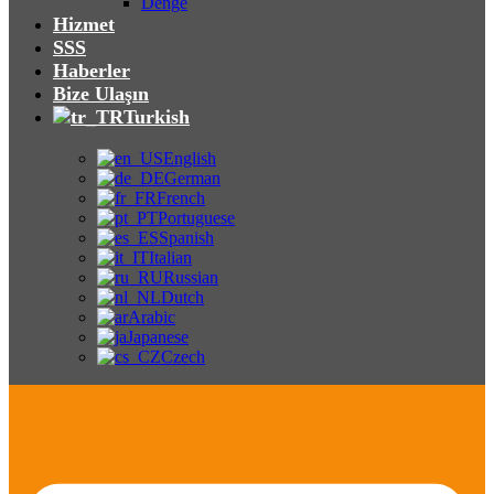
Denge
Hizmet
SSS
Haberler
Bize Ulaşın
Turkish
English
German
French
Portuguese
Spanish
Italian
Russian
Dutch
Arabic
Japanese
Czech