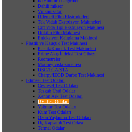
İki Silindirli Değirmen
Dahili mikser
Vulkanizatör
Üflemeli Film Ekstruderleri
Tek Vidalı Ekstrüzyon Makineleri
Çift Vida Tipi Ekstrüzyon Makinesi
Döküm Film Makinesi
Enjeksiyon Kalıplama Makinesi
Plastik ve Kauçuk Test Makinesi
Plastik/Kauçuk Test Makineleri
Erime Akış İndeksi Test Cihazı
Reometreler
Mooney viskozimetresi
DSC/TGA/STA
Charpy/IZOD Darbe Test Makinesi
İklimsel Test Odaları
Çevresel Test Odaları
Tezgah Üstü Odalar
Xenon Ark Test Odaları
UV Test Odaları
Yağmur Test Odaları
Kum Test Odaları
Ozon Yaşlanma Test Odaları
Üç Kapsamlı Test Odası
Termal Odalar