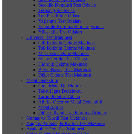
Sıcaklık Döngüsü Test Odaları
Termal Şok Odaları
Tuz Püskürtme Odası
Yaşlanma Test Odaları
Vakumlu Kurutma Fırınları|Fırınlar
Yükseklik Test Odaları
Üniversal Test Makinesi
Çift Kolonlu Çekme Makinesi
Tek Kolonlu Çekme Makinesi
Masaüstü Çekme Makinesi
Yatay Gerilim Test Cihazı
Hidrolik Çekme Makinesi
Beton Basınç Test Makinesi
Diğer Çekme Test Makinesi
Metal Dedektörü
Gıda Metal Dedektörü
Tekstil İğne Dedektörü
Tartım Kontrol Cihazı
Ağırlık Ölçer ve Metal Dedektörü
Metal Ayırıcı
Diğer Güvenlik ve Koruma Ürünleri
Kumaş ve Tekstil Test Makinesi
Kağıt & Ambalaj & Karton Test Makinesi
Ayakkabı / Deri Test Makinesi