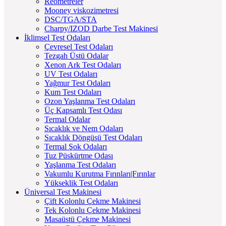
Reometreler
Mooney viskozimetresi
DSC/TGA/STA
Charpy/IZOD Darbe Test Makinesi
İklimsel Test Odaları
Çevresel Test Odaları
Tezgah Üstü Odalar
Xenon Ark Test Odaları
UV Test Odaları
Yağmur Test Odaları
Kum Test Odaları
Ozon Yaşlanma Test Odaları
Üç Kapsamlı Test Odası
Termal Odalar
Sıcaklık ve Nem Odaları
Sıcaklık Döngüsü Test Odaları
Termal Şok Odaları
Tuz Püskürtme Odası
Yaşlanma Test Odaları
Vakumlu Kurutma Fırınları|Fırınlar
Yükseklik Test Odaları
Üniversal Test Makinesi
Çift Kolonlu Çekme Makinesi
Tek Kolonlu Çekme Makinesi
Masaüstü Çekme Makinesi