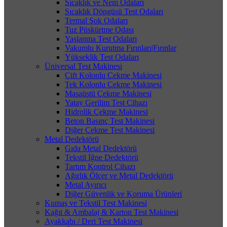
Sıcaklık ve Nem Odaları
Sıcaklık Döngüsü Test Odaları
Termal Şok Odaları
Tuz Püskürtme Odası
Yaşlanma Test Odaları
Vakumlu Kurutma Fırınları|Fırınlar
Yükseklik Test Odaları
Üniversal Test Makinesi
Çift Kolonlu Çekme Makinesi
Tek Kolonlu Çekme Makinesi
Masaüstü Çekme Makinesi
Yatay Gerilim Test Cihazı
Hidrolik Çekme Makinesi
Beton Basınç Test Makinesi
Diğer Çekme Test Makinesi
Metal Dedektörü
Gıda Metal Dedektörü
Tekstil İğne Dedektörü
Tartım Kontrol Cihazı
Ağırlık Ölçer ve Metal Dedektörü
Metal Ayırıcı
Diğer Güvenlik ve Koruma Ürünleri
Kumaş ve Tekstil Test Makinesi
Kağıt & Ambalaj & Karton Test Makinesi
Ayakkabı / Deri Test Makinesi