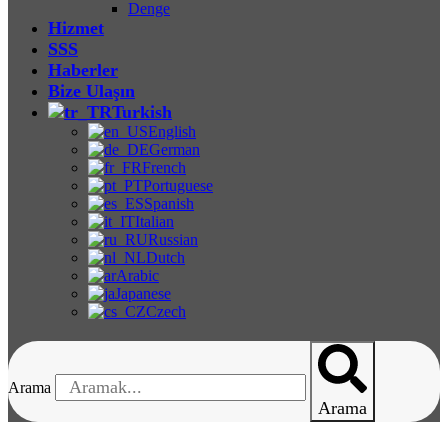
Denge
Hizmet
SSS
Haberler
Bize Ulaşın
Turkish
English
German
French
Portuguese
Spanish
Italian
Russian
Dutch
Arabic
Japanese
Czech
Arama
Arama
UV Test Odaları