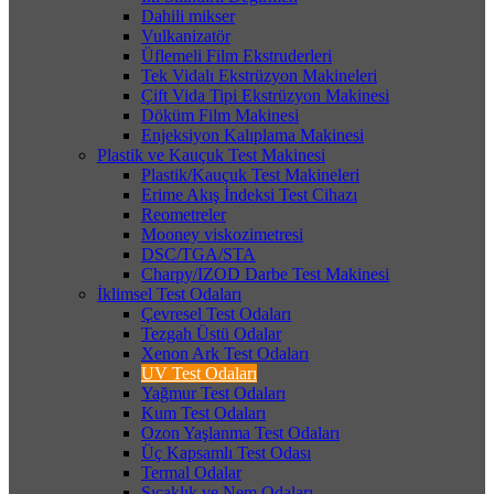
Dahili mikser
Vulkanizatör
Üflemeli Film Ekstruderleri
Tek Vidalı Ekstrüzyon Makineleri
Çift Vida Tipi Ekstrüzyon Makinesi
Döküm Film Makinesi
Enjeksiyon Kalıplama Makinesi
Plastik ve Kauçuk Test Makinesi
Plastik/Kauçuk Test Makineleri
Erime Akış İndeksi Test Cihazı
Reometreler
Mooney viskozimetresi
DSC/TGA/STA
Charpy/IZOD Darbe Test Makinesi
İklimsel Test Odaları
Çevresel Test Odaları
Tezgah Üstü Odalar
Xenon Ark Test Odaları
UV Test Odaları
Yağmur Test Odaları
Kum Test Odaları
Ozon Yaşlanma Test Odaları
Üç Kapsamlı Test Odası
Termal Odalar
Sıcaklık ve Nem Odaları