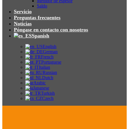
Medidor de espesor
Saldo
Servicio
Preguntas frecuentes
Noticias
Póngase en contacto con nosotros
Spanish
English
German
French
Portuguese
Italian
Russian
Dutch
Arabic
Japanese
Turkish
Czech