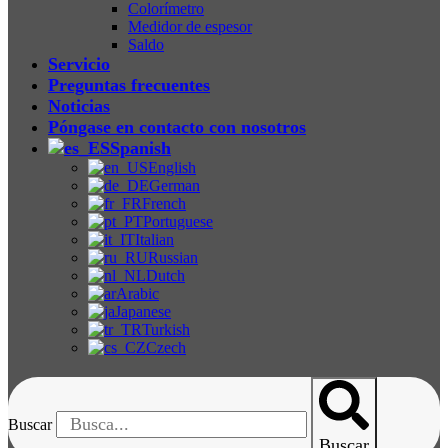
Colorímetro
Medidor de espesor
Saldo
Servicio
Preguntas frecuentes
Noticias
Póngase en contacto con nosotros
Spanish
English
German
French
Portuguese
Italian
Russian
Dutch
Arabic
Japanese
Turkish
Czech
Buscar
Buscar