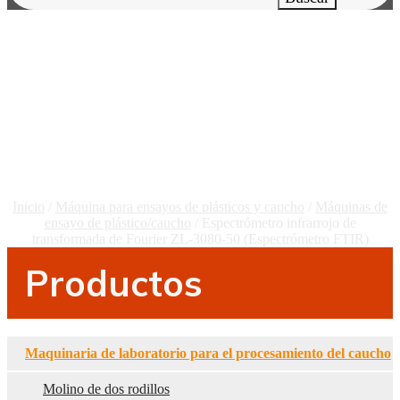
Espectrómetro Infrarrojo
De Transformada De
Fourier ZL-3080-50
(Espectrómetro FTIR)
Inicio
/
Máquina para ensayos de plásticos y caucho
/
Máquinas de
ensayo de plástico/caucho
/ Espectrómetro infrarrojo de
transformada de Fourier ZL-3080-50 (Espectrómetro FTIR)
Productos
Maquinaria de laboratorio para el procesamiento del caucho
Molino de dos rodillos