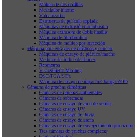
Molino de dos rodillos
Mezclador interno
Vulcanizador
Extrusoras de película soplada
Máquinas de extrusión monohusillo
Máquina extrusora de doble husillo
Máquina de film fundido
Máquina de moldeo por inyección
Máquina para ensayos de plásticos y caucho
Máquinas de ensayo de plástico/caucho
Medidor del índice de fluidez
Reómetros
Viscosímetro Mooney
DSC/TGA/STA
Máquina de ensayo de impacto Charpy/IZOD
Cámaras de pruebas climáticas
Cámaras de pruebas ambientales
Cámaras de sobremesa
Cámaras de ensayo de arco de xenón
Cámaras de ensayo UV
Cámaras de ensayo de lluvia
Cámaras de ensayo de arena
Cámaras de ensayo de envejecimiento por ozono
Tres cámaras de pruebas completas
Cámaras térmicas