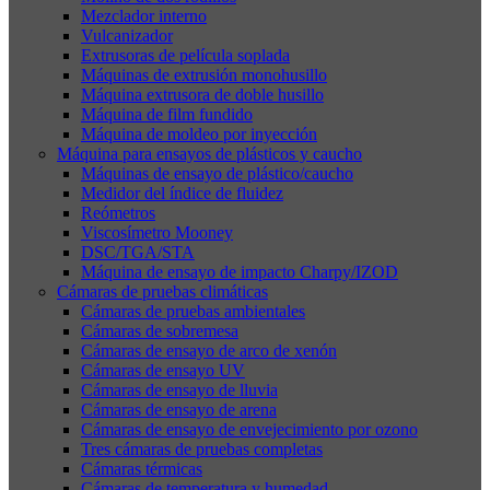
Mezclador interno
Vulcanizador
Extrusoras de película soplada
Máquinas de extrusión monohusillo
Máquina extrusora de doble husillo
Máquina de film fundido
Máquina de moldeo por inyección
Máquina para ensayos de plásticos y caucho
Máquinas de ensayo de plástico/caucho
Medidor del índice de fluidez
Reómetros
Viscosímetro Mooney
DSC/TGA/STA
Máquina de ensayo de impacto Charpy/IZOD
Cámaras de pruebas climáticas
Cámaras de pruebas ambientales
Cámaras de sobremesa
Cámaras de ensayo de arco de xenón
Cámaras de ensayo UV
Cámaras de ensayo de lluvia
Cámaras de ensayo de arena
Cámaras de ensayo de envejecimiento por ozono
Tres cámaras de pruebas completas
Cámaras térmicas
Cámaras de temperatura y humedad