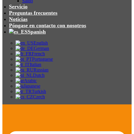
Saldo
Servicio
Preguntas frecuentes
Noticias
Póngase en contacto con nosotros
Spanish
English
German
French
Portuguese
Italian
Russian
Dutch
Arabic
Japanese
Turkish
Czech