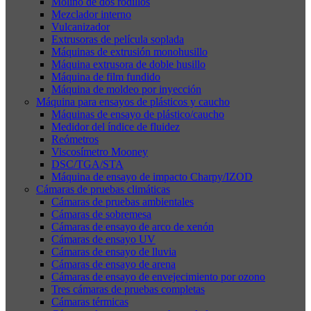
Molino de dos rodillos
Mezclador interno
Vulcanizador
Extrusoras de película soplada
Máquinas de extrusión monohusillo
Máquina extrusora de doble husillo
Máquina de film fundido
Máquina de moldeo por inyección
Máquina para ensayos de plásticos y caucho
Máquinas de ensayo de plástico/caucho
Medidor del índice de fluidez
Reómetros
Viscosímetro Mooney
DSC/TGA/STA
Máquina de ensayo de impacto Charpy/IZOD
Cámaras de pruebas climáticas
Cámaras de pruebas ambientales
Cámaras de sobremesa
Cámaras de ensayo de arco de xenón
Cámaras de ensayo UV
Cámaras de ensayo de lluvia
Cámaras de ensayo de arena
Cámaras de ensayo de envejecimiento por ozono
Tres cámaras de pruebas completas
Cámaras térmicas