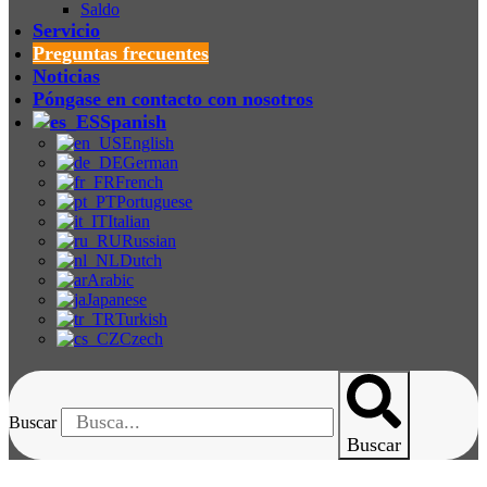
Saldo
Servicio
Preguntas frecuentes
Noticias
Póngase en contacto con nosotros
Spanish
English
German
French
Portuguese
Italian
Russian
Dutch
Arabic
Japanese
Turkish
Czech
Buscar
Buscar
Preguntas Frecuentes