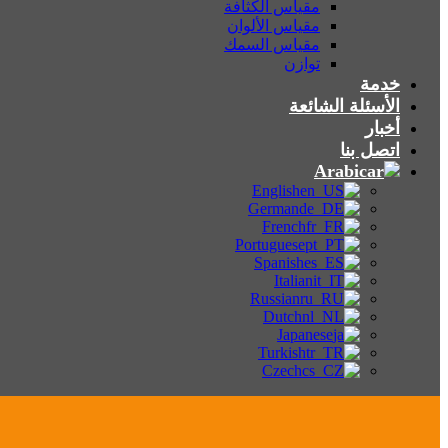
مقياس الكثافة
مقياس الألوان
مقياس السمك
توازن
خدمة
الأسئلة الشائعة
أخبار
اتصل بنا
Arabic
English
German
French
Portuguese
Spanish
Italian
Russian
Dutch
Japanese
Turkish
Czech