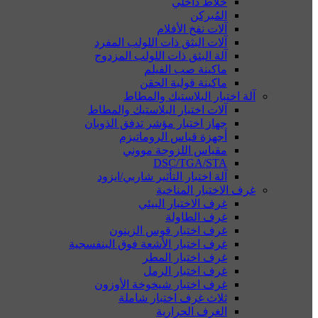
خلاط داخلي
المُبركن
آلات نفخ الأفلام
آلات البثق ذات اللولب المفرد
آلة البثق ذات اللولب المزدوج
ماكينة صب الفيلم
ماكينة قولبة الحقن
آلة اختبار البلاستيك والمطاط
آلات اختبار البلاستيك والمطاط
جهاز اختبار مؤشر تدفق الذوبان
أجهزة قياس الروماتيزم
مقياس اللزوجة مووني
DSC/TGA/STA
آلة اختبار التأثير شاربي/ايزود
غرف الاختبار المناخية
غرف الاختبار البيئي
غرف الطاولة
غرف اختبار قوس الزينون
غرف اختبار الأشعة فوق البنفسجية
غرف اختبار المطر
غرف اختبار الرمل
غرف اختبار شيخوخة الأوزون
ثلاث غرف اختبار شاملة
الغرف الحرارية