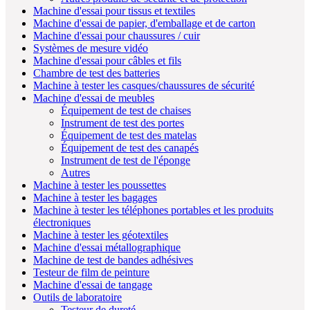
Machine d'essai pour tissus et textiles
Machine d'essai de papier, d'emballage et de carton
Machine d'essai pour chaussures / cuir
Systèmes de mesure vidéo
Machine d'essai pour câbles et fils
Chambre de test des batteries
Machine à tester les casques/chaussures de sécurité
Machine d'essai de meubles
Équipement de test de chaises
Instrument de test des portes
Équipement de test des matelas
Équipement de test des canapés
Instrument de test de l'éponge
Autres
Machine à tester les poussettes
Machine à tester les bagages
Machine à tester les téléphones portables et les produits
électroniques
Machine à tester les géotextiles
Machine d'essai métallographique
Machine de test de bandes adhésives
Testeur de film de peinture
Machine d'essai de tangage
Outils de laboratoire
Testeur de dureté