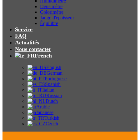
Humidimètre
Densimètre
Colorimètre
Jauge d'épaisseur
Équilibre
Service
FAQ
Actualités
Nous contacter
French
English
German
Portuguese
Spanish
Italian
Russian
Dutch
Arabic
Japanese
Turkish
Czech