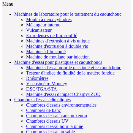
Menu
Machines de laboratoire pour le traitement du caoutchouc
Moulin à deux cylindres
Mélangeur interne
Vulcanisateur
Extrudeuses de film soufflé
Machines d'extrusion à vis unique
Machine d'extrusion à double vis
Machine à film coulé
Machine de moulage par injection
Machine d'essai pour plastiques et caoutchoucs
Machines d'essai pour le plastique et le caoutchouc
Testeur d'indice de fluidité de la matière fondue
Rhéomètres
Viscosimètre Mooney
DSC/TGA/STA
Machine d'essai d'impact Charpy/IZOD
Chambres d'essais climatiques
Chambres d'essais environnementales
Chambres de banc
Chambres d'essai à arc au xénon
Chambres d'essais UV
Chambres d'essai pour la pluie
Chambres d'essai au sable