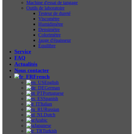
Machine d'essai de tangage
Outils de laboratoire
Testeur de dureté
Viscomètre
Humidimètre
Densimètre
Colorimètre
Jauge d'épaisseur
Équilibre
Service
FAQ
Actualités
Nous contacter
French
English
German
Portuguese
Spanish
Italian
Russian
Dutch
Arabic
Japanese
Turkish