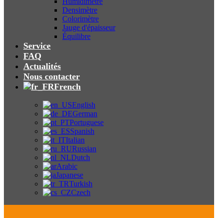
Humidimètre
Densimètre
Colorimètre
Jauge d'épaisseur
Équilibre
Service
FAQ
Actualités
Nous contacter
French
English
German
Portuguese
Spanish
Italian
Russian
Dutch
Arabic
Japanese
Turkish
Czech