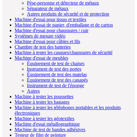
Pèse-personne et détecteur de métaux
Séparateur de métaux
Autres produits de sécurité et de protection
Machine d'essai pour tissus et textiles
Machine d'essai de papier, d'emballage et de carton
Machine d'essai pour chaussures / cuir
Systèmes de mesure vidéo
Machine d'essai pour câbles et fils
Chambre de test des batteries
Machine à tester les casques/chaussures de sécurité
Machine d'essai de meubles
Équipement de test de chaises
Instrument de test des portes
Équipement de test des matelas
Équipement de test des canapés
Instrument de test de l'éponge
Autres
Machine à tester les poussettes
Machine à tester les bagages
Machine à tester les téléphones portables et les produits
électroniques
Machine à tester les géotextiles
Machine d'essai métallographique
Machine de test de bandes adhésives
Testeur de film de peinture