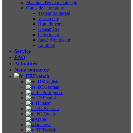
Machine d'essai de tangage
Outils de laboratoire
Testeur de dureté
Viscomètre
Humidimètre
Densimètre
Colorimètre
Jauge d'épaisseur
Équilibre
Service
FAQ
Actualités
Nous contacter
French
English
German
Portuguese
Spanish
Italian
Russian
Dutch
Arabic
Japanese
Turkish