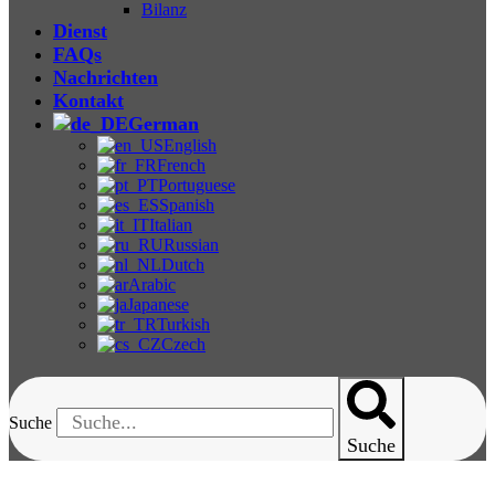
Bilanz
Dienst
FAQs
Nachrichten
Kontakt
German
English
French
Portuguese
Spanish
Italian
Russian
Dutch
Arabic
Japanese
Turkish
Czech
Suche
Suche
ZL-3080-20 Fourier-