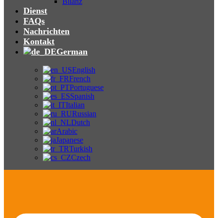
Bilanz
Dienst
FAQs
Nachrichten
Kontakt
German
English
French
Portuguese
Spanish
Italian
Russian
Dutch
Arabic
Japanese
Turkish
Czech