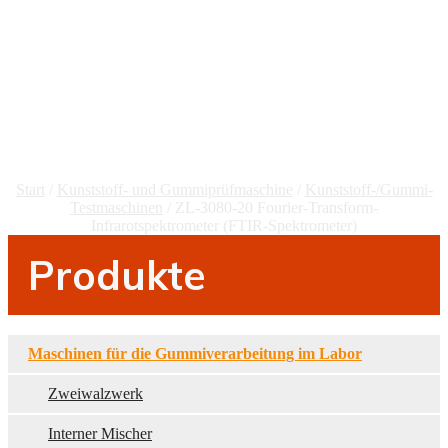
Transform-
Infrarotspektrometer
(FTIR-Spektrometer)
Start
/
Kunststoff- und Gummiprüfmaschine
/
Kunststoff-/Gummi-
Testmaschinen
/ ZL-3080-20 Fourier-Transform-
Infrarotspektrometer (FTIR-Spektrometer)
Produkte
Maschinen für die Gummiverarbeitung im Labor
Zweiwalzwerk
Interner Mischer