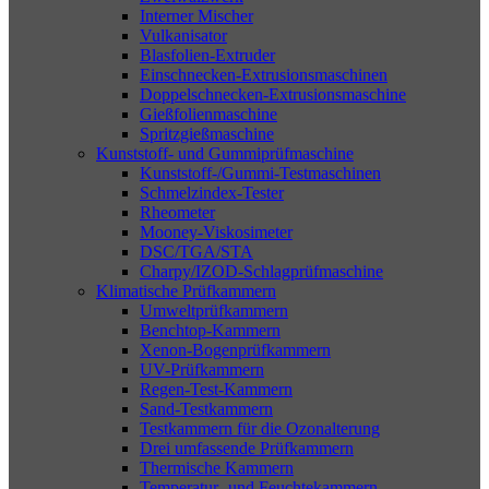
Interner Mischer
Vulkanisator
Blasfolien-Extruder
Einschnecken-Extrusionsmaschinen
Doppelschnecken-Extrusionsmaschine
Gießfolienmaschine
Spritzgießmaschine
Kunststoff- und Gummiprüfmaschine
Kunststoff-/Gummi-Testmaschinen
Schmelzindex-Tester
Rheometer
Mooney-Viskosimeter
DSC/TGA/STA
Charpy/IZOD-Schlagprüfmaschine
Klimatische Prüfkammern
Umweltprüfkammern
Benchtop-Kammern
Xenon-Bogenprüfkammern
UV-Prüfkammern
Regen-Test-Kammern
Sand-Testkammern
Testkammern für die Ozonalterung
Drei umfassende Prüfkammern
Thermische Kammern
Temperatur- und Feuchtekammern