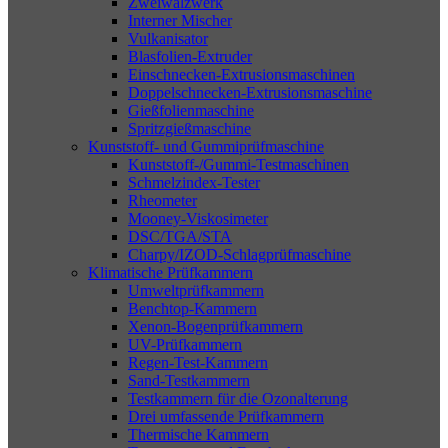
Zweiwalzwerk
Interner Mischer
Vulkanisator
Blasfolien-Extruder
Einschnecken-Extrusionsmaschinen
Doppelschnecken-Extrusionsmaschine
Gießfolienmaschine
Spritzgießmaschine
Kunststoff- und Gummiprüfmaschine
Kunststoff-/Gummi-Testmaschinen
Schmelzindex-Tester
Rheometer
Mooney-Viskosimeter
DSC/TGA/STA
Charpy/IZOD-Schlagprüfmaschine
Klimatische Prüfkammern
Umweltprüfkammern
Benchtop-Kammern
Xenon-Bogenprüfkammern
UV-Prüfkammern
Regen-Test-Kammern
Sand-Testkammern
Testkammern für die Ozonalterung
Drei umfassende Prüfkammern
Thermische Kammern