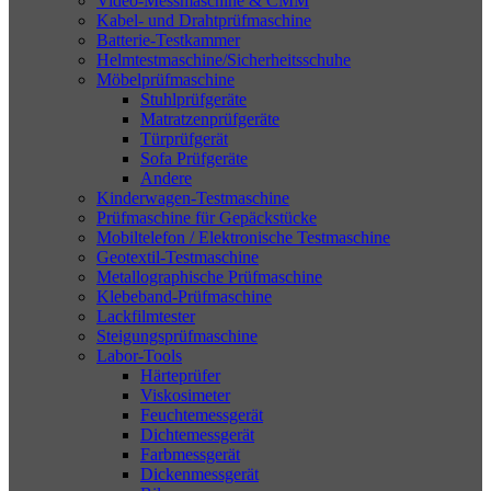
Video-Messmaschine & CMM
Kabel- und Drahtprüfmaschine
Batterie-Testkammer
Helmtestmaschine/Sicherheitsschuhe
Möbelprüfmaschine
Stuhlprüfgeräte
Matratzenprüfgeräte
Türprüfgerät
Sofa Prüfgeräte
Andere
Kinderwagen-Testmaschine
Prüfmaschine für Gepäckstücke
Mobiltelefon / Elektronische Testmaschine
Geotextil-Testmaschine
Metallographische Prüfmaschine
Klebeband-Prüfmaschine
Lackfilmtester
Steigungsprüfmaschine
Labor-Tools
Härteprüfer
Viskosimeter
Feuchtemessgerät
Dichtemessgerät
Farbmessgerät
Dickenmessgerät