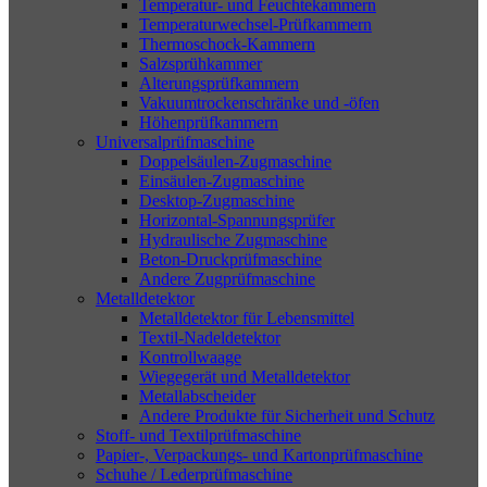
Temperatur- und Feuchtekammern
Temperaturwechsel-Prüfkammern
Thermoschock-Kammern
Salzsprühkammer
Alterungsprüfkammern
Vakuumtrockenschränke und -öfen
Höhenprüfkammern
Universalprüfmaschine
Doppelsäulen-Zugmaschine
Einsäulen-Zugmaschine
Desktop-Zugmaschine
Horizontal-Spannungsprüfer
Hydraulische Zugmaschine
Beton-Druckprüfmaschine
Andere Zugprüfmaschine
Metalldetektor
Metalldetektor für Lebensmittel
Textil-Nadeldetektor
Kontrollwaage
Wiegegerät und Metalldetektor
Metallabscheider
Andere Produkte für Sicherheit und Schutz
Stoff- und Textilprüfmaschine
Papier-, Verpackungs- und Kartonprüfmaschine
Schuhe / Lederprüfmaschine