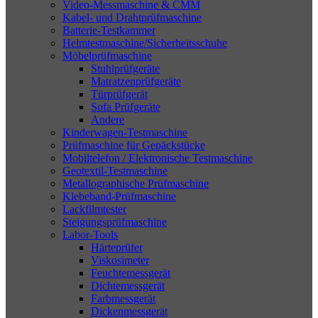
Video-Messmaschine & CMM
Kabel- und Drahtprüfmaschine
Batterie-Testkammer
Helmtestmaschine/Sicherheitsschuhe
Möbelprüfmaschine
Stuhlprüfgeräte
Matratzenprüfgeräte
Türprüfgerät
Sofa Prüfgeräte
Andere
Kinderwagen-Testmaschine
Prüfmaschine für Gepäckstücke
Mobiltelefon / Elektronische Testmaschine
Geotextil-Testmaschine
Metallographische Prüfmaschine
Klebeband-Prüfmaschine
Lackfilmtester
Steigungsprüfmaschine
Labor-Tools
Härteprüfer
Viskosimeter
Feuchtemessgerät
Dichtemessgerät
Farbmessgerät
Dickenmessgerät