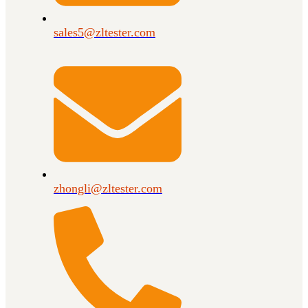
sales5@zltester.com
zhongli@zltester.com