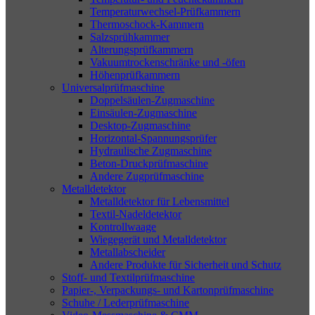
Temperaturwechsel-Prüfkammern
Thermoschock-Kammern
Salzsprühkammer
Alterungsprüfkammern
Vakuumtrockenschränke und -öfen
Höhenprüfkammern
Universalprüfmaschine
Doppelsäulen-Zugmaschine
Einsäulen-Zugmaschine
Desktop-Zugmaschine
Horizontal-Spannungsprüfer
Hydraulische Zugmaschine
Beton-Druckprüfmaschine
Andere Zugprüfmaschine
Metalldetektor
Metalldetektor für Lebensmittel
Textil-Nadeldetektor
Kontrollwaage
Wiegegerät und Metalldetektor
Metallabscheider
Andere Produkte für Sicherheit und Schutz
Stoff- und Textilprüfmaschine
Papier-, Verpackungs- und Kartonprüfmaschine
Schuhe / Lederprüfmaschine