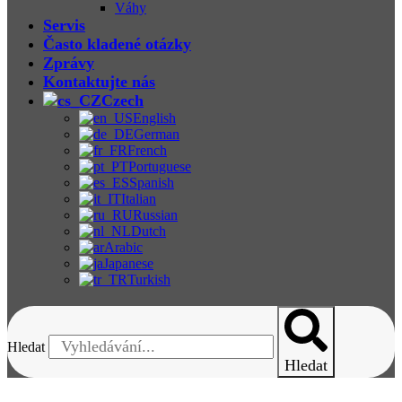
Váhy
Servis
Často kladené otázky
Zprávy
Kontaktujte nás
Czech
English
German
French
Portuguese
Spanish
Italian
Russian
Dutch
Arabic
Japanese
Turkish
Hledat
Hledat
ZL-3080-20 Infračervený