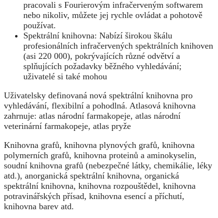
pracovali s Fourierovým infračerveným softwarem
nebo nikoliv, můžete jej rychle ovládat a pohotově
používat.
Spektrální knihovna: Nabízí širokou škálu
profesionálních infračervených spektrálních knihoven
(asi 220 000), pokrývajících různé odvětví a
splňujících požadavky běžného vyhledávání;
uživatelé si také mohou
Uživatelsky definovaná nová spektrální knihovna pro
vyhledávání, flexibilní a pohodlná. Atlasová knihovna
zahrnuje: atlas národní farmakopeje, atlas národní
veterinární farmakopeje, atlas pryže
Knihovna grafů, knihovna plynových grafů, knihovna
polymerních grafů, knihovna proteinů a aminokyselin,
soudní knihovna grafů (nebezpečné látky, chemikálie, léky
atd.), anorganická spektrální knihovna, organická
spektrální knihovna, knihovna rozpouštědel, knihovna
potravinářských přísad, knihovna esencí a příchutí,
knihovna barev atd.