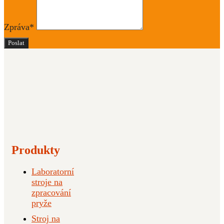
Zpráva*
Poslat
Produkty
Laboratorní
stroje na
zpracování
pryže
Stroj na