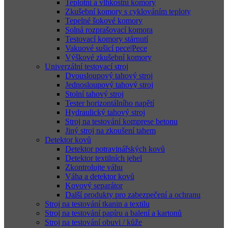
Teplotní a vlhkostní komory
Zkušební komory s cyklováním teploty
Tepelné šokové komory
Solná rozprašovací komora
Testovací komory stárnutí
Vakuové sušicí pece|Pece
Výškové zkušební komory
Univerzální testovací stroj
Dvousloupový tahový stroj
Jednosloupový tahový stroj
Stolní tahový stroj
Tester horizontálního napětí
Hydraulický tahový stroj
Stroj na testování komprese betonu
Jiný stroj na zkoušení tahem
Detektor kovů
Detektor potravinářských kovů
Detektor textilních jehel
Zkontrolujte váhu
Váha a detektor kovů
Kovový separátor
Další produkty pro zabezpečení a ochranu
Stroj na testování tkanin a textilu
Stroj na testování papíru a balení a kartonů
Stroj na testování obuvi / kůže