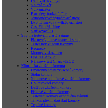
Dvouválcový mlýn
Vnitřní mixér
Vulkanizátor
Extrudéry foukané fólie
Jednošnekové vytlačovací stroje
Dvojitý šnekový vytlačovací stroj
Cast Film Machine
Vstřikovací lis
Stroj na testování plastů a gumy
Plastové/gumové testovací stroje
Tester indexu toku taveniny
Reometry
Mooney viskozimetr
DSC/TGA/STA
Nárazový test Charpy/IZOD
Klimatická zkušební komora
Environmentální zkušební komory
Stolní komory
Xenonové obloukové zkušební komory
UV testovací komory
Dešťové zkušební komory
Pískové zkušební komory
Testovací komory ozonového stárnutí
Tři komplexní zkušební komory
Tepelné komory