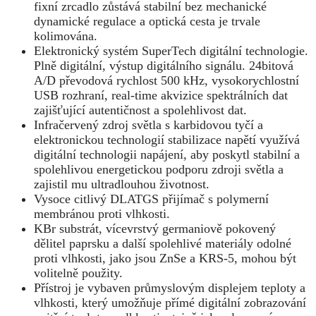
fixní zrcadlo zůstává stabilní bez mechanické
dynamické regulace a optická cesta je trvale
kolimována.
Elektronický systém SuperTech digitální technologie.
Plně digitální, výstup digitálního signálu. 24bitová
A/D převodová rychlost 500 kHz, vysokorychlostní
USB rozhraní, real-time akvizice spektrálních dat
zajišťující autentičnost a spolehlivost dat.
Infračervený zdroj světla s karbidovou tyčí a
elektronickou technologií stabilizace napětí využívá
digitální technologii napájení, aby poskytl stabilní a
spolehlivou energetickou podporu zdroji světla a
zajistil mu ultradlouhou životnost.
Vysoce citlivý DLATGS přijímač s polymerní
membránou proti vlhkosti.
KBr substrát, vícevrstvý germaniově pokovený
dělitel paprsku a další spolehlivé materiály odolné
proti vlhkosti, jako jsou ZnSe a KRS-5, mohou být
volitelně použity.
Přístroj je vybaven průmyslovým displejem teploty a
vlhkosti, který umožňuje přímé digitální zobrazování