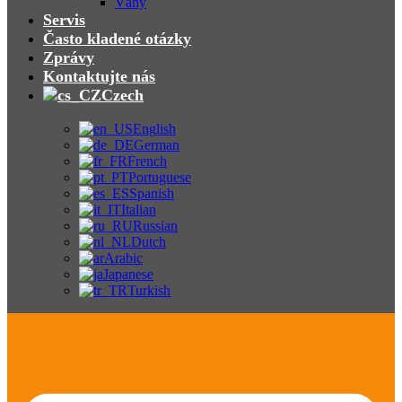
Váhy
Servis
Často kladené otázky
Zprávy
Kontaktujte nás
Czech
English
German
French
Portuguese
Spanish
Italian
Russian
Dutch
Arabic
Japanese
Turkish