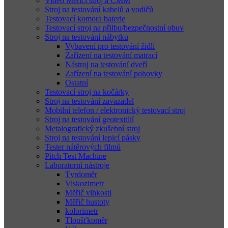
Video Měřící stroj a CMM
Stroj na testování kabelů a vodičů
Testovací komora baterie
Testovací stroj na přilbu/bezpečnostní obuv
Stroj na testování nábytku
Vybavení pro testování židlí
Zařízení na testování matrací
Nástroj na testování dveří
Zařízení na testování pohovky
Ostatní
Testovací stroj na kočárky
Stroj na testování zavazadel
Mobilní telefon / elektronický testovací stroj
Stroj na testování geotextilií
Metalografický zkušební stroj
Stroj na testování lepicí pásky
Tester nátěrových filmů
Pitch Test Machine
Laboratorní nástroje
Tvrdoměr
Viskozimetr
Měřič vlhkosti
Měřič hustoty
kolorimetr
Tloušťkoměr