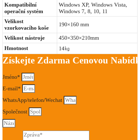
Kompatibilní
Windows XP, Windows Vista,
operační systém
Windows 7, 8, 10, 11
Velikost
190×160 mm
vzorkovacího koše
Velikost nástroje
450×350×210mm
Hmotnost
14㎏
Získejte Zdarma Cenovou Nabíd
Jméno*
E-mail*
WhatsApp/telefon/Wechat
Společnost