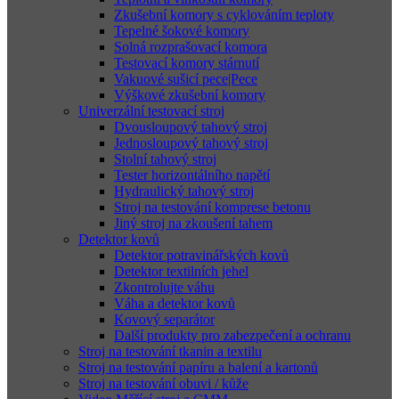
Zkušební komory s cyklováním teploty
Tepelné šokové komory
Solná rozprašovací komora
Testovací komory stárnutí
Vakuové sušicí pece|Pece
Výškové zkušební komory
Univerzální testovací stroj
Dvousloupový tahový stroj
Jednosloupový tahový stroj
Stolní tahový stroj
Tester horizontálního napětí
Hydraulický tahový stroj
Stroj na testování komprese betonu
Jiný stroj na zkoušení tahem
Detektor kovů
Detektor potravinářských kovů
Detektor textilních jehel
Zkontrolujte váhu
Váha a detektor kovů
Kovový separátor
Další produkty pro zabezpečení a ochranu
Stroj na testování tkanin a textilu
Stroj na testování papíru a balení a kartonů
Stroj na testování obuvi / kůže