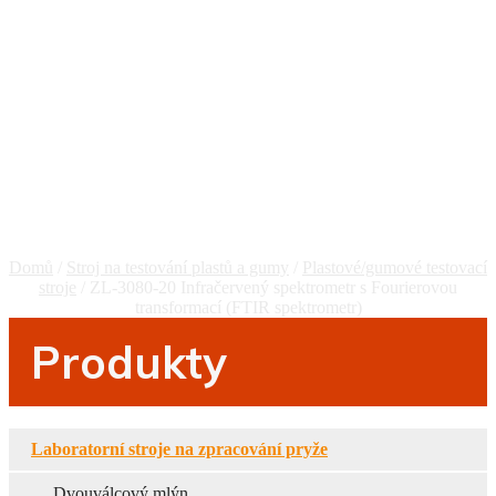
Spektrometr S
Fourierovou
Transformací (FTIR
Spektrometr)
Domů
/
Stroj na testování plastů a gumy
/
Plastové/gumové testovací
stroje
/ ZL-3080-20 Infračervený spektrometr s Fourierovou
transformací (FTIR spektrometr)
Produkty
Laboratorní stroje na zpracování pryže
Dvouválcový mlýn