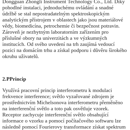
Dongguan Zhongli Instrument Technology Co., Ltd. Díky
pohodlné instalaci, jednoduchému ovládání a snadné
údržbě se stal nepostradatelným spektroskopickým
analytickým přístrojem v oblastech jako jsou materiálové
vědy, biomedicína, petrochemie či bezpečnost potravin.
Zároveň je nezbytným laboratorním zařízením pro
příslušné obory na univerzitách a ve výzkumných
institucích. Od svého uvedení na trh zaujímá vedoucí
pozici na domácím trhu a získal podporu i důvěru širokého
okruhu uživatelů.
2.P
Princip
Využívá pracovní princip interferometru k modulaci
frekvence interference; světlo vyzařované zdrojem je
prostřednictvím Michelsonova interferometru přeměněno
na interferenční světlo a toto pak osvětluje vzorek.
Receptor zachycuje interferenční světlo obsahující
informace o vzorku a pomocí počítačového softwaru lze
následně pomocí Fourierovy transformace získat spektrum