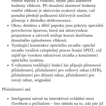
vnitřní teploty a vlhkosti, stejně jako alarmové
hodnoty vlhkosti. Při dosažení alarmové hodnoty
vnitřní vlhkosti je aktivován zvukový alarm, což
pomáhá předejít poškození klíčových součástí
přístroje v důsledku delikvescence.
Okno, detektor a dělič paprsku jsou pokryty speciální
povrchovou úpravou, která má ultravysokou
propustnost a zároveň snižuje korozi dusičnanu
draselného způsobenou vlhkostí.
Vynikající konstrukce optického zrcadla: optické
zrcadlo využívá celoplošný proces řezání SPDT, což
zajišťuje vysokou odrazivost zrcadla a konzistenci
optického systému.
S výkonnou rozšiřující funkcí lze připojit přenosové
příslušenství, příslušenství pro celkový odraz (ATR),
příslušenství pro difuzní odraz, příslušenství pro
rovný odraz, originální
Příslušenství atd.
Inteligentní návod na interaktivní ovládání mezi
člověkem a počítačem – bez ohledu na to, zda jste již