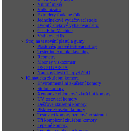
Vnitřní mixér
Vulkanizátor
Extrudéry foukané fólie
Jednošnekové vytlačovací stroje
Dvojitý šnekový vytlačovací stroj
Cast Film Machine
Vstřikovací lis
Stroj na testování plastů a gumy
Plastové/gumové testovací stroje
Tester indexu toku taveniny
Reometry
Mooney viskozimetr
DSC/TGA/STA
Nárazový test Charpy/IZOD
Klimatická zkušební komora
Environmentální zkušební komory
Stolní komory
Xenonové obloukové zkušební komory
UV testovací komory
Dešťové zkušební komory
Pískové zkušební komory
Testovací komory ozonového stárnutí
Tři komplexní zkušební komory
Tepelné komory
Teplotní a vlhkostní komory