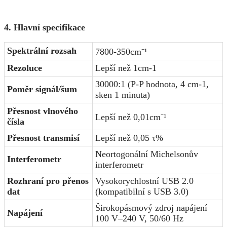
4. Hlavní specifikace
Spektrální rozsah
7800-350cm⁻¹
Rezoluce
Lepší než 1cm-1
30000:1 (P-P hodnota, 4 cm-1,
Poměr signál/šum
sken 1 minuta)
Přesnost vlnového
Lepší než 0,01cm⁻¹
čísla
Přesnost transmisí
Lepší než 0,05 τ%
Neortogonální Michelsonův
Interferometr
interferometr
Rozhraní pro přenos
Vysokorychlostní USB 2.0
dat
(kompatibilní s USB 3.0)
Širokopásmový zdroj napájení
Napájení
100 V–240 V, 50/60 Hz