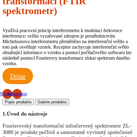
transformací (FTIR
spektrometr)
Využívá pracovní princip interferometru k modulaci frekvence
interference; světlo vyzařované zdrojem je prostřednictvím
Michelsonova interferometru přeměněno na interferenční světlo a
toto pak osvětluje vzorek. Receptor zachycuje interferenční světlo
obsahující informace o vzorku a pomocí počítačového softwaru lze
následně pomocí Fourierovy transformace získat spektrum daného
vzorku.
Dotaz
Youtube
Whatsapp
Popis produktu
Galerie produktu
1.
Úvod do nástroje
Fourierovský transformační infračervený spektrometr ZL-
3080 je produkt pečlivě a samostatně vyvinutý společností