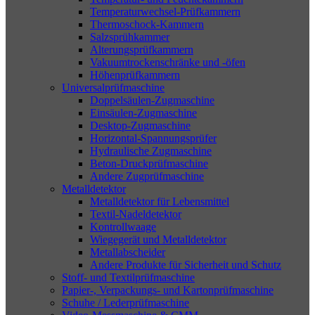
Temperaturwechsel-Prüfkammern
Thermoschock-Kammern
Salzsprühkammer
Alterungsprüfkammern
Vakuumtrockenschränke und -öfen
Höhenprüfkammern
Universalprüfmaschine
Doppelsäulen-Zugmaschine
Einsäulen-Zugmaschine
Desktop-Zugmaschine
Horizontal-Spannungsprüfer
Hydraulische Zugmaschine
Beton-Druckprüfmaschine
Andere Zugprüfmaschine
Metalldetektor
Metalldetektor für Lebensmittel
Textil-Nadeldetektor
Kontrollwaage
Wiegegerät und Metalldetektor
Metallabscheider
Andere Produkte für Sicherheit und Schutz
Stoff- und Textilprüfmaschine
Papier-, Verpackungs- und Kartonprüfmaschine
Schuhe / Lederprüfmaschine