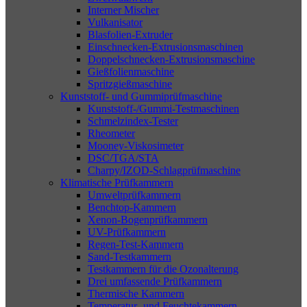
Interner Mischer
Vulkanisator
Blasfolien-Extruder
Einschnecken-Extrusionsmaschinen
Doppelschnecken-Extrusionsmaschine
Gießfolienmaschine
Spritzgießmaschine
Kunststoff- und Gummiprüfmaschine
Kunststoff-/Gummi-Testmaschinen
Schmelzindex-Tester
Rheometer
Mooney-Viskosimeter
DSC/TGA/STA
Charpy/IZOD-Schlagprüfmaschine
Klimatische Prüfkammern
Umweltprüfkammern
Benchtop-Kammern
Xenon-Bogenprüfkammern
UV-Prüfkammern
Regen-Test-Kammern
Sand-Testkammern
Testkammern für die Ozonalterung
Drei umfassende Prüfkammern
Thermische Kammern
Temperatur- und Feuchtekammern