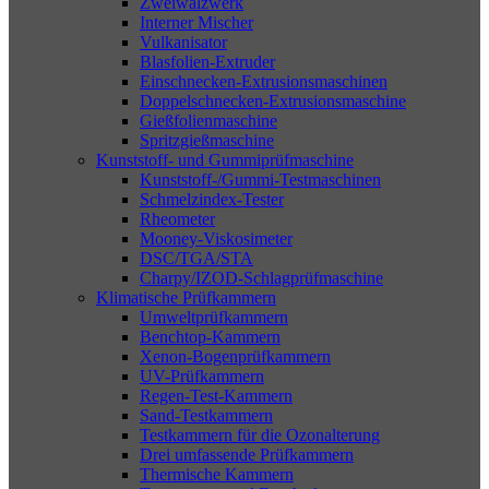
Zweiwalzwerk
Interner Mischer
Vulkanisator
Blasfolien-Extruder
Einschnecken-Extrusionsmaschinen
Doppelschnecken-Extrusionsmaschine
Gießfolienmaschine
Spritzgießmaschine
Kunststoff- und Gummiprüfmaschine
Kunststoff-/Gummi-Testmaschinen
Schmelzindex-Tester
Rheometer
Mooney-Viskosimeter
DSC/TGA/STA
Charpy/IZOD-Schlagprüfmaschine
Klimatische Prüfkammern
Umweltprüfkammern
Benchtop-Kammern
Xenon-Bogenprüfkammern
UV-Prüfkammern
Regen-Test-Kammern
Sand-Testkammern
Testkammern für die Ozonalterung
Drei umfassende Prüfkammern
Thermische Kammern