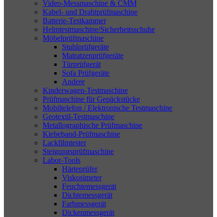
Video-Messmaschine & CMM
Kabel- und Drahtprüfmaschine
Batterie-Testkammer
Helmtestmaschine/Sicherheitsschuhe
Möbelprüfmaschine
Stuhlprüfgeräte
Matratzenprüfgeräte
Türprüfgerät
Sofa Prüfgeräte
Andere
Kinderwagen-Testmaschine
Prüfmaschine für Gepäckstücke
Mobiltelefon / Elektronische Testmaschine
Geotextil-Testmaschine
Metallographische Prüfmaschine
Klebeband-Prüfmaschine
Lackfilmtester
Steigungsprüfmaschine
Labor-Tools
Härteprüfer
Viskosimeter
Feuchtemessgerät
Dichtemessgerät
Farbmessgerät
Dickenmessgerät