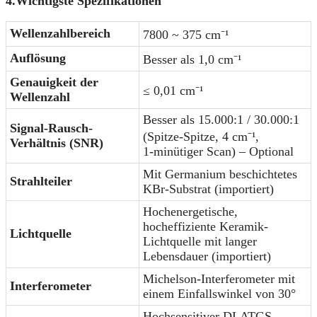
4.
Wichtigste Spezifikationen
Wellenzahlbereich
7800 ~ 375 cm⁻¹
Auflösung
Besser als 1,0 cm⁻¹
Genauigkeit der
≤ 0,01 cm⁻¹
Wellenzahl
Besser als 15.000:1 / 30.000:1
Signal-Rausch-
(Spitze-Spitze, 4 cm⁻¹,
Verhältnis (SNR)
1‑minütiger Scan) – Optional
Mit Germanium beschichtetes
Strahlteiler
KBr-Substrat (importiert)
Hochenergetische,
hocheffiziente Keramik-
Lichtquelle
Lichtquelle mit langer
Lebensdauer (importiert)
Michelson-Interferometer mit
Interferometer
einem Einfallswinkel von 30°
Hochsensitiver DLATGS-