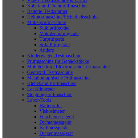
Video-Messmaschine & CMM
Kabel- und Drahtprüfmaschine
Batterie-Testkammer
Helmtestmaschine/Sicherheitsschuhe
Möbelprüfmaschine
Stuhlprüfgeräte
Matratzenprüfgeräte
Türprüfgerät
Sofa Prüfgeräte
Andere
Kinderwagen-Testmaschine
Prüfmaschine für Gepäckstücke
Mobiltelefon / Elektronische Testmaschine
Geotextil-Testmaschine
Metallographische Prüfmaschine
Klebeband-Prüfmaschine
Lackfilmtester
Steigungsprüfmaschine
Labor-Tools
Härteprüfer
Viskosimeter
Feuchtemessgerät
Dichtemessgerät
Farbmessgerät
Dickenmessgerät