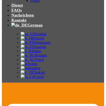
Bilanz
Dienst
FAQs
Nachrichten
Kontakt
German
English
French
Portuguese
Spanish
Italian
Russian
Dutch
Arabic
Japanese
Turkish
Czech