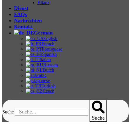
Bilanz
Dienst
FAQs
Nachrichten
Kontakt
German
English
French
Portuguese
Spanish
Italian
Russian
Dutch
Arabic
Japanese
Turkish
Czech
Suche
Suche
ZL-3080-10 Fourier-