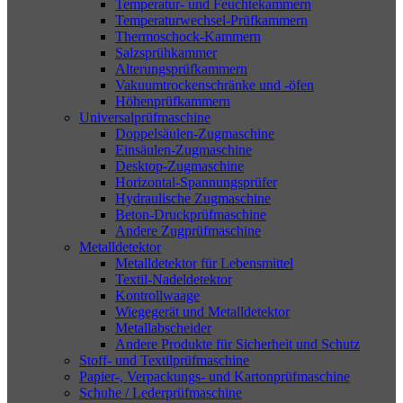
Temperatur- und Feuchtekammern
Temperaturwechsel-Prüfkammern
Thermoschock-Kammern
Salzsprühkammer
Alterungsprüfkammern
Vakuumtrockenschränke und -öfen
Höhenprüfkammern
Universalprüfmaschine
Doppelsäulen-Zugmaschine
Einsäulen-Zugmaschine
Desktop-Zugmaschine
Horizontal-Spannungsprüfer
Hydraulische Zugmaschine
Beton-Druckprüfmaschine
Andere Zugprüfmaschine
Metalldetektor
Metalldetektor für Lebensmittel
Textil-Nadeldetektor
Kontrollwaage
Wiegegerät und Metalldetektor
Metallabscheider
Andere Produkte für Sicherheit und Schutz
Stoff- und Textilprüfmaschine
Papier-, Verpackungs- und Kartonprüfmaschine
Schuhe / Lederprüfmaschine