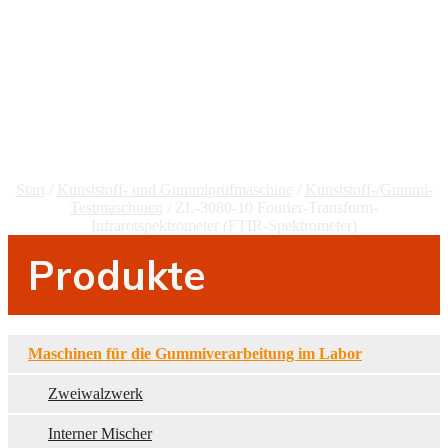
Transform-
Infrarotspektrometer
(FTIR-Spektrometer)
Start
/
Kunststoff- und Gummiprüfmaschine
/
Kunststoff-/Gummi-
Testmaschinen
/ ZL-3080-10 Fourier-Transform-
Infrarotspektrometer (FTIR-Spektrometer)
Produkte
Maschinen für die Gummiverarbeitung im Labor
Zweiwalzwerk
Interner Mischer