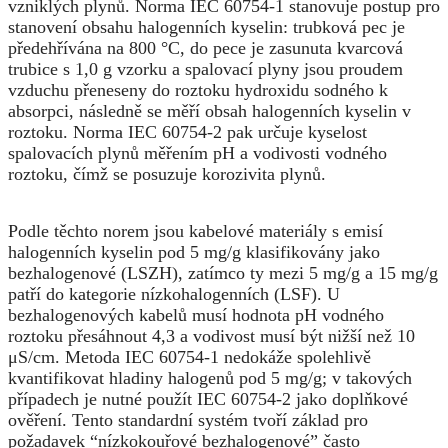
vzniklých plynů. Norma IEC 60754-1 stanovuje postup pro
stanovení obsahu halogenních kyselin: trubková pec je
předehřívána na 800 °C, do pece je zasunuta kvarcová
trubice s 1,0 g vzorku a spalovací plyny jsou proudem
vzduchu přeneseny do roztoku hydroxidu sodného k
absorpci, následně se měří obsah halogenních kyselin v
roztoku. Norma IEC 60754-2 pak určuje kyselost
spalovacích plynů měřením pH a vodivosti vodného
roztoku, čímž se posuzuje korozivita plynů.
Podle těchto norem jsou kabelové materiály s emisí
halogenních kyselin pod 5 mg/g klasifikovány jako
bezhalogenové (LSZH), zatímco ty mezi 5 mg/g a 15 mg/g
patří do kategorie nízkohalogenních (LSF). U
bezhalogenových kabelů musí hodnota pH vodného
roztoku přesáhnout 4,3 a vodivost musí být nižší než 10
μS/cm. Metoda IEC 60754-1 nedokáže spolehlivě
kvantifikovat hladiny halogenů pod 5 mg/g; v takových
případech je nutné použít IEC 60754-2 jako doplňkové
ověření. Tento standardní systém tvoří základ pro
požadavek “nízkokouřové bezhalogenové” často