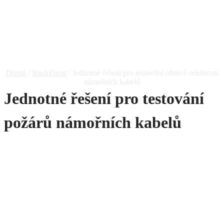
Testování Požárů
Námořních Kabelů
Domů
/
Společnost
/ Jednotné řešení pro testování ohnivé odolnosti
námořních kabelů
Jednotné řešení pro testování
požárů námořních kabelů