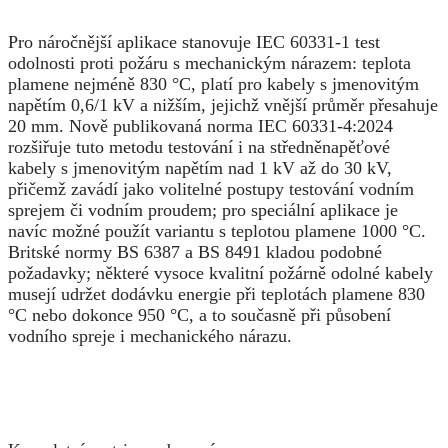
Pro náročnější aplikace stanovuje IEC 60331-1 test
odolnosti proti požáru s mechanickým nárazem: teplota
plamene nejméně 830 °C, platí pro kabely s jmenovitým
napětím 0,6/1 kV a nižším, jejichž vnější průměr přesahuje
20 mm. Nově publikovaná norma IEC 60331-4:2024
rozšiřuje tuto metodu testování i na středněnapěťové
kabely s jmenovitým napětím nad 1 kV až do 30 kV,
přičemž zavádí jako volitelné postupy testování vodním
sprejem či vodním proudem; pro speciální aplikace je
navíc možné použít variantu s teplotou plamene 1000 °C.
Britské normy BS 6387 a BS 8491 kladou podobné
požadavky; některé vysoce kvalitní požárně odolné kabely
musejí udržet dodávku energie při teplotách plamene 830
°C nebo dokonce 950 °C, a to současně při působení
vodního spreje i mechanického nárazu.