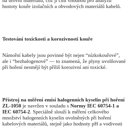
na úrovni materiálu, což ji činí vhodnou pro analýzu
hustoty kouře izolačních a obvodových materiálů kabelů.
Testování toxickosti a korozivnosti kouře
Námořní kabely jsou povinné být nejen “nízkokouřové”,
ale i “bezhalogenové” — to znamená, že plyny uvolňované
při hoření nesmějí být příliš korozivní ani toxické.
Přístroj na měření emisí halogenních kyselin při hoření
ZL-1050
je navržen v souladu s
Normy IEC 60754-1 a
IEC 60754-2
. Speciálně slouží k měření celkového
množství halogenních kyselin uvolněných při hoření
kabelových materiálů, stejně jako hodnoty pH a vodivosti