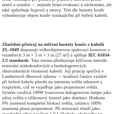
úmrtí a zranění — nejenže brání evakuaci a záchranám, ale
také způsobuje hypoxii a otravy. Test dle hustoty kouře
vyhodnocuje objem kouře vznikajícího při hoření kabelů.
Zkušební přístroj na měření hustoty kouře z kabelů
ZL-1049
disponuje velkoobjemovou spalovací komorou o
rozměrech 3 m × 3 m × 3 m (27 m³) a splňuje
IEC 61034-
1/2 standards
. Tato norma představuje klíčovou metodu
testování nízkokouřových a bezhalogenových
ohnivzdorných vlastností kabelů. Její princip spočívá v
Lambertově–Beerově zákonu — kouřové částice vzniklé
při hoření kabelu působí na intenzitu světla odrazem a
rozptylem, což se vyjadřuje jako propustnost světla.
Systém využívá 100W kvarcovou halogenovou lampu jako
zdroj světla a silikonový fotocel jako detektor. Hodnota
0% znamená kompletní blokaci světla, zatímco 100%
znamená plnou propustnost. Při testování slouží jako
standardní zdroj zapálení 1,0 l alkoholu, uloženého ve