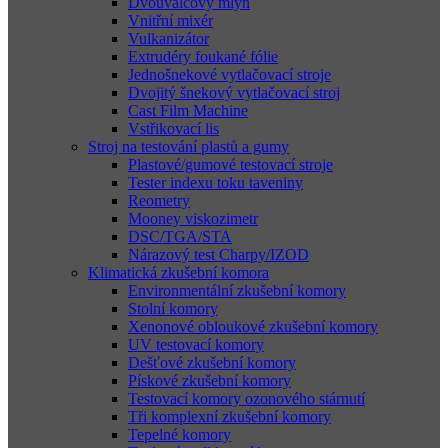
Dvouválcový mlýn
Vnitřní mixér
Vulkanizátor
Extrudéry foukané fólie
Jednošnekové vytlačovací stroje
Dvojitý šnekový vytlačovací stroj
Cast Film Machine
Vstřikovací lis
Stroj na testování plastů a gumy
Plastové/gumové testovací stroje
Tester indexu toku taveniny
Reometry
Mooney viskozimetr
DSC/TGA/STA
Nárazový test Charpy/IZOD
Klimatická zkušební komora
Environmentální zkušební komory
Stolní komory
Xenonové obloukové zkušební komory
UV testovací komory
Dešťové zkušební komory
Pískové zkušební komory
Testovací komory ozonového stárnutí
Tři komplexní zkušební komory
Tepelné komory