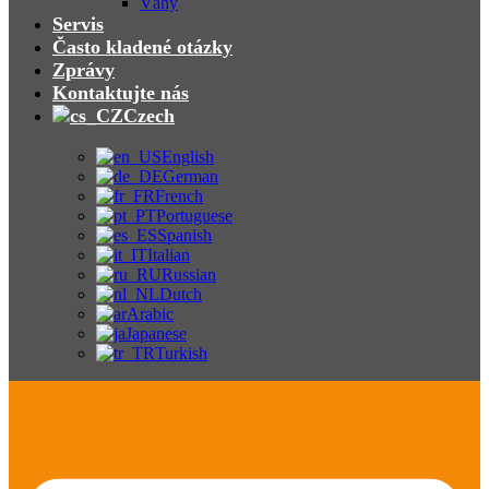
Váhy
Servis
Často kladené otázky
Zprávy
Kontaktujte nás
Czech
English
German
French
Portuguese
Spanish
Italian
Russian
Dutch
Arabic
Japanese
Turkish