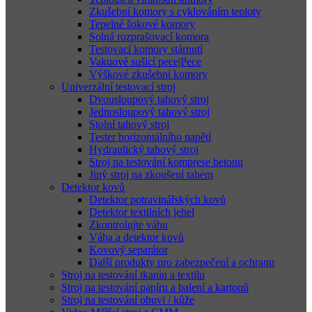
Zkušební komory s cyklováním teploty
Tepelné šokové komory
Solná rozprašovací komora
Testovací komory stárnutí
Vakuové sušicí pece|Pece
Výškové zkušební komory
Univerzální testovací stroj
Dvousloupový tahový stroj
Jednosloupový tahový stroj
Stolní tahový stroj
Tester horizontálního napětí
Hydraulický tahový stroj
Stroj na testování komprese betonu
Jiný stroj na zkoušení tahem
Detektor kovů
Detektor potravinářských kovů
Detektor textilních jehel
Zkontrolujte váhu
Váha a detektor kovů
Kovový separátor
Další produkty pro zabezpečení a ochranu
Stroj na testování tkanin a textilu
Stroj na testování papíru a balení a kartonů
Stroj na testování obuvi / kůže