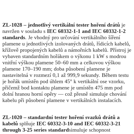
ZL-1028 – jednotlivý vertikální tester hoření drátů
je
navržen v souladu s
IEC 60332-1-1 and IEC 60332-1-2
standards
. Je vhodný pro určování vertikálního šíření
plamene u jednotlivých izolovaných drátů, řídicích kabelů,
křížově propojených kabelů a námořních kabelů. Přístroj je
vybaven standardním hořákem o výkonu 1 kW s modrou
vnitřní výškou plamene 50–60 mm a celkovou výškou
plamene 170–190 mm; doba působení plamene je
nastavitelná v rozmezí 0,1 až 999,9 sekundy. Během testu
je hořák umístěn pod úhlem 45° k vertikální ose vzorku,
přičemž bod kontaktu plamene je umístěn 475 mm pod
dolní hranou horní opěry — což přesně simuluje chování
kabelu při působení plamene v vertikálních instalacích.
ZL-1020 – standardní tester hoření svazků drátů a
kabelů
splňuje
IEC 60332-3-10 and IEC 60332-3-21
through 3-25 series standard
simuluje schopnost