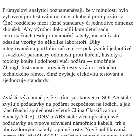
Průmysloví analytici poznamenávají, že v minulosti bylo
vybavení pro testování odolnosti kabelů proti požáru v
Číně rozděleno mezi různé standardy či jednotlivé dimenze
zkoušek. Aby výrobci dokončili kompletní sadu
certifikačních testů pro námořní kabely, museli často
odesílat vzorky do několika laboratoří. Díky
integrovanému portfoliu zařízení — pokrývající jednotlivé
i svazkové parametry odolnosti proti hoření, hustoty a
toxicity kouře i odolnosti vůči požáru — umožňuje
Zhongli Instrument provádět testy v rámci jediného
technického rámce, čímž zvyšuje efektivitu testování a
sjednocuje standardy.
Zvláště významné je, že s tím, jak konvence SOLAS stále
zvyšuje požadavky na požární bezpečnost na lodích, a jak
klasifikační společnosti včetně China Classification
Society (CCS), DNV a ABS stále více upřesňují své
požadavky na typové schválení námořních kabelů, trh s
ohnivzdornými kabely rapidně roste. Nově publikovaná
norma IEC 60331-4:2024 rozšířila testování odolnosti vůči