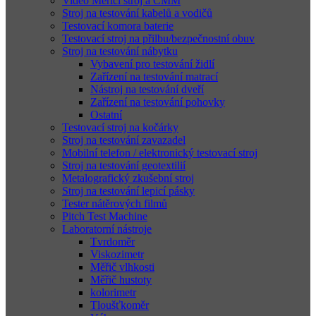
Video Měřící stroj a CMM
Stroj na testování kabelů a vodičů
Testovací komora baterie
Testovací stroj na přilbu/bezpečnostní obuv
Stroj na testování nábytku
Vybavení pro testování židlí
Zařízení na testování matrací
Nástroj na testování dveří
Zařízení na testování pohovky
Ostatní
Testovací stroj na kočárky
Stroj na testování zavazadel
Mobilní telefon / elektronický testovací stroj
Stroj na testování geotextilií
Metalografický zkušební stroj
Stroj na testování lepicí pásky
Tester nátěrových filmů
Pitch Test Machine
Laboratorní nástroje
Tvrdoměr
Viskozimetr
Měřič vlhkosti
Měřič hustoty
kolorimetr
Tloušťkoměr