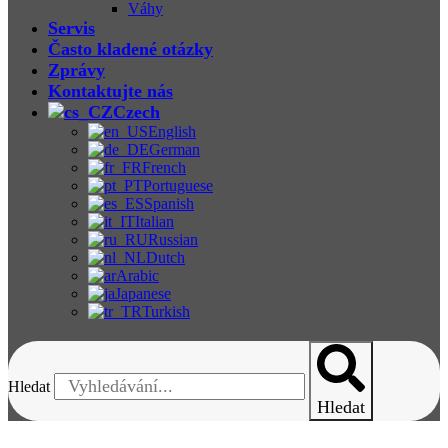
Váhy
Servis
Často kladené otázky
Zprávy
Kontaktujte nás
Czech
English
German
French
Portuguese
Spanish
Italian
Russian
Dutch
Arabic
Japanese
Turkish
Hledat
Hledat
Jednotné Řešení Pro