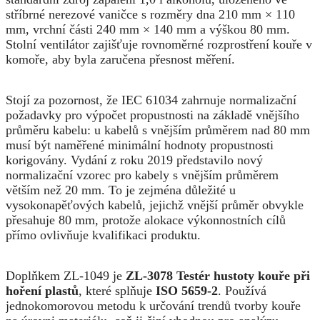
stříbrné nerezové vaničce s rozměry dna 210 mm × 110
mm, vrchní části 240 mm × 140 mm a výškou 80 mm.
Stolní ventilátor zajišťuje rovnoměrné rozprostření kouře v
komoře, aby byla zaručena přesnost měření.
Stojí za pozornost, že IEC 61034 zahrnuje normalizační
požadavky pro výpočet propustnosti na základě vnějšího
průměru kabelu: u kabelů s vnějším průměrem nad 80 mm
musí být naměřené minimální hodnoty propustnosti
korigovány. Vydání z roku 2019 představilo nový
normalizační vzorec pro kabely s vnějším průměrem
větším než 20 mm. To je zejména důležité u
vysokonapěťových kabelů, jejichž vnější průměr obvykle
přesahuje 80 mm, protože alokace výkonnostních cílů
přímo ovlivňuje kvalifikaci produktu.
Doplňkem ZL-1049 je
ZL-3078 Testér hustoty kouře při
hoření plastů
, které splňuje
ISO 5659-2
. Používá
jednokomorovou metodu k určování trendů tvorby kouře