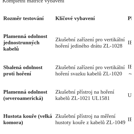
Kompletní matrice vybavení
Rozměr testování
Klíčové vybavení
Pl
Plamenná odolnost
Zkušební zařízení pro vertikální
jednostrunných
IE
hoření jediného drátu ZL-1028
kabelů
IE
Sbalená odolnost
Zkušební zařízení pro vertikální
proti hoření
hoření svazku kabelů ZL-1020
～3
Plamenná odolnost
Zkušební přístroj na hoření
UL
(severoamerická)
kabelů ZL-1021 UL1581
Hustota kouře (velká
Zkušební přístroj na měření
IE
komora)
hustoty kouře z kabelů ZL-1049