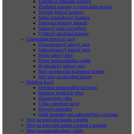
Teplotní a vlhkostní komory
Zkušební komory s cyklováním teploty
Tepelné šokové komory
Solná rozprašovací komora
Testovací komory stárnutí
Vakuové sušicí pece|Pece
Výškové zkušební komory
Univerzální testovací stroj
Dvousloupový tahový stroj
Jednosloupový tahový stroj
Stolní tahový stroj
Tester horizontálního napětí
Hydraulický tahový stroj
Stroj na testování komprese betonu
Jiný stroj na zkoušení tahem
Detektor kovů
Detektor potravinářských kovů
Detektor textilních jehel
Zkontrolujte váhu
Váha a detektor kovů
Kovový separátor
Další produkty pro zabezpečení a ochranu
Stroj na testování tkanin a textilu
Stroj na testování papíru a balení a kartonů
Stroj na testování obuvi / kůže