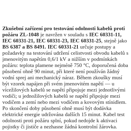
Zkušební zařízení pro testování odolnosti kabelů proti
požáru ZL-1048
je navržen v souladu s
IEC 60331-11,
IEC 60331-21, IEC 60331-23, IEC 60331-25
, stejně jako
BS 6387 a BS 8491. IEC 60331-21
určuje postupy a
požadavky na testování udržení celistvosti obvodu kabelů s
jmenovitým napětím 0,6/1 kV a nižším v podmínkách
požáru: teplota plamene nejméně 750 °C, doporučená doba
působení ohně 90 minut, při které není používán žádný
vodní sprej ani mechanický náraz. Během zkoušky musí
být vzorek napájen při svém jmenovitém napětí — u
vícežilových kabelů se napětí připojuje mezi jednotlivými
vodiči; u jednožilových kabelů se napětí připojuje mezi
vodičem a zemí nebo mezi vodičem a kovovým stínidlem.
Po skončení doby působení ohně musí být dodávka
elektrické energie udržována dalších 15 minut. Kabel test
odolnosti proti požáru splní, pokud nedojde k aktivaci
pojistky či jističe a nezhasne žádná kontrolní žárovka.