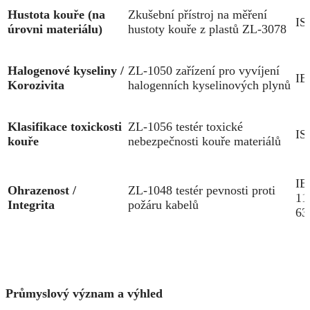
Hustota kouře (na
Zkušební přístroj na měření
IS
úrovni materiálu)
hustoty kouře z plastů ZL-3078
Halogenové kyseliny /
ZL-1050 zařízení pro vyvíjení
IE
Korozivita
halogenních kyselinových plynů
Klasifikace toxickosti
ZL-1056 testér toxické
IS
kouře
nebezpečnosti kouře materiálů
IE
Ohrazenost /
ZL-1048 testér pevnosti proti
11
Integrita
požáru kabelů
63
Průmyslový význam a výhled