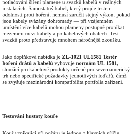
potlačování šíření plamene u svazků kabelů v reálných
instalacích. Samostatný kabel, který projde testem
odolnosti proti hoření, nemusí zaručit stejný výkon, pokud
jsou kabely svázány dohromady — při vzájemném
umístění více kabelů mohou plameny postupně pronikat
mezerami mezi kabely a po kabelových obalech. Test
svazků proto představuje mnohem náročnější zkoušku.
Jako doplňková nabídka je
ZL-1021 UL1581 Testér
hoření drátů a kabelů
vyhovuje
normám UL 1581
,
sloužící pro kabelové produkty určené pro severoamerický
trh nebo specifické požadavky jednotlivých loďařů, čímž
se zvyšuje mezinárodní kompatibilita portfolia zařízení.
Testování hustoty kouře
Kouř vznikající při požáru je jednou z hlavních příčin