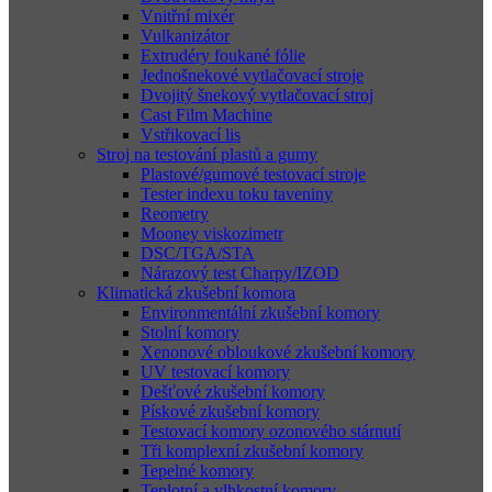
Vnitřní mixér
Vulkanizátor
Extrudéry foukané fólie
Jednošnekové vytlačovací stroje
Dvojitý šnekový vytlačovací stroj
Cast Film Machine
Vstřikovací lis
Stroj na testování plastů a gumy
Plastové/gumové testovací stroje
Tester indexu toku taveniny
Reometry
Mooney viskozimetr
DSC/TGA/STA
Nárazový test Charpy/IZOD
Klimatická zkušební komora
Environmentální zkušební komory
Stolní komory
Xenonové obloukové zkušební komory
UV testovací komory
Dešťové zkušební komory
Pískové zkušební komory
Testovací komory ozonového stárnutí
Tři komplexní zkušební komory
Tepelné komory
Teplotní a vlhkostní komory