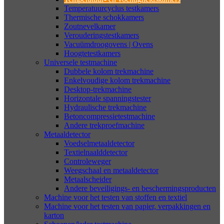
Temperatuurcyclus testkamers
Thermische schokkamers
Zoutnevelkamer
Verouderingstestkamers
Vacuümdroogovens | Ovens
Hoogtetestkamers
Universele testmachine
Dubbele kolom trekmachine
Enkelvoudige kolom trekmachine
Desktop-trekmachine
Horizontale spanningstester
Hydraulische trekmachine
Betoncompressietestmachine
Andere trekproefmachine
Metaaldetector
Voedselmetaaldetector
Textielnaalddetector
Controleweger
Weegschaal en metaaldetector
Metaalscheider
Andere beveiligings- en beschermingsproducten
Machine voor het testen van stoffen en textiel
Machine voor het testen van papier, verpakkingen en
karton