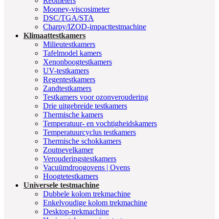
Reometers
Mooney-viscosimeter
DSC/TGA/STA
Charpy/IZOD-impacttestmachine
Klimaattestkamers
Milieutestkamers
Tafelmodel kamers
Xenonboogtestkamers
UV-testkamers
Regentestkamers
Zandtestkamers
Testkamers voor ozonveroudering
Drie uitgebreide testkamers
Thermische kamers
Temperatuur- en vochtigheidskamers
Temperatuurcyclus testkamers
Thermische schokkamers
Zoutnevelkamer
Verouderingstestkamers
Vacuümdroogovens | Ovens
Hoogtetestkamers
Universele testmachine
Dubbele kolom trekmachine
Enkelvoudige kolom trekmachine
Desktop-trekmachine