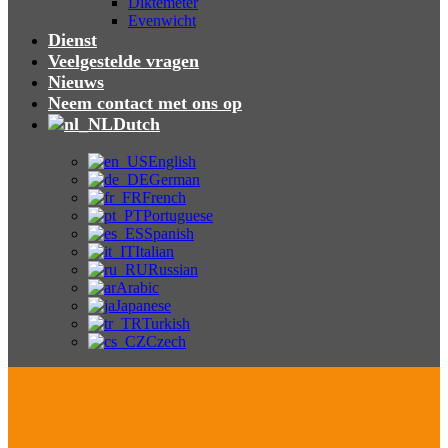
Diktemeter
Evenwicht
Dienst
Veelgestelde vragen
Nieuws
Neem contact met ons op
Dutch
English
German
French
Portuguese
Spanish
Italian
Russian
Arabic
Japanese
Turkish
Czech