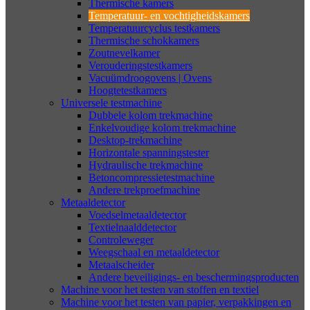
Thermische kamers
Temperatuur- en vochtigheidskamers
Temperatuurcyclus testkamers
Thermische schokkamers
Zoutnevelkamer
Verouderingstestkamers
Vacuümdroogovens | Ovens
Hoogtetestkamers
Universele testmachine
Dubbele kolom trekmachine
Enkelvoudige kolom trekmachine
Desktop-trekmachine
Horizontale spanningstester
Hydraulische trekmachine
Betoncompressietestmachine
Andere trekproefmachine
Metaaldetector
Voedselmetaaldetector
Textielnaalddetector
Controleweger
Weegschaal en metaaldetector
Metaalscheider
Andere beveiligings- en beschermingsproducten
Machine voor het testen van stoffen en textiel
Machine voor het testen van papier, verpakkingen en