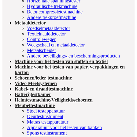
Horizontale spanningstester
Hydraulische trekmachine
Betoncompressietestmachine
Andere trekproefmachine
Metaaldetector
Voedselmetaaldetector
Textielnaalddetector
Controleweger
Weegschaal en metaaldetector
Metaalscheider
Andere beveiligings- en beschermingsproducten
Machine voor het testen van stoffen en textiel
Machine voor het testen van papier, verpakkingen en
karton
Schoenen/leder testmachine
Video Meetsystemen
Kabel- en draadtestmachine
Batterijtestkamer
Helmtestmachine/Veiligheidsschoenen
Meubeltestmachine
Stoel testapparatuur
Deurtestinstrument
Matras testapparatuur
Apparatuur voor het testen van banken
Spons testinstrument