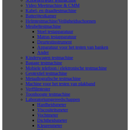
Schoenen/leder testmachine
Video Meetmachine & CMM
Kabel- en draadtestmachine
Batterijtestkamer
Helmtestmachine/Veiligheidsschoenen
Meubeltestmachine
Stoel testapparatuur
Matras testapparatuur
Deurtestinstrument
Apparatuur voor het testen van banken
Ander
Kinderwagen testmachine
Bagage testmachine
Mobiele telefoon / elektronische testmachine
Geotextiel testmachine
Metaallografische testmachine
Machine voor het testen van plakband
Verffilmtester
Toonhoogte testmachine
Laboratoriumgereedschappen
Hardheidsmeter
Viscositeitsmeter
Vochtmeter
Dichtheidsmeter
Kleurenmeter