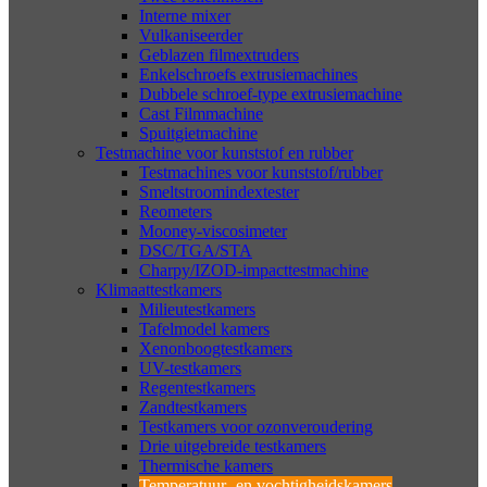
Interne mixer
Vulkaniseerder
Geblazen filmextruders
Enkelschroefs extrusiemachines
Dubbele schroef-type extrusiemachine
Cast Filmmachine
Spuitgietmachine
Testmachine voor kunststof en rubber
Testmachines voor kunststof/rubber
Smeltstroomindextester
Reometers
Mooney-viscosimeter
DSC/TGA/STA
Charpy/IZOD-impacttestmachine
Klimaattestkamers
Milieutestkamers
Tafelmodel kamers
Xenonboogtestkamers
UV-testkamers
Regentestkamers
Zandtestkamers
Testkamers voor ozonveroudering
Drie uitgebreide testkamers
Thermische kamers
Temperatuur- en vochtigheidskamers