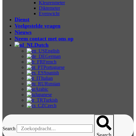
Kleurenmeter
Diktemeter
Evenwicht
Dienst
Veelgestelde vragen
Nieuws
Neem contact met ons op
Dutch
English
German
French
Portuguese
Spanish
Italian
Russian
Arabic
Japanese
Turkish
Czech
Search
Search