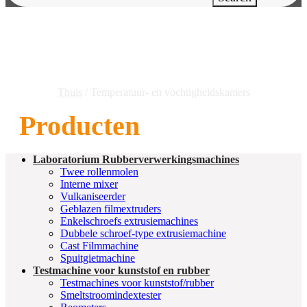
Temperatuur- En
Vochtigheidskamers
Thuis
/ Temperatuur- en vochtigheidskamers
Producten
Laboratorium Rubberverwerkingsmachines
Twee rollenmolen
Interne mixer
Vulkaniseerder
Geblazen filmextruders
Enkelschroefs extrusiemachines
Dubbele schroef-type extrusiemachine
Cast Filmmachine
Spuitgietmachine
Testmachine voor kunststof en rubber
Testmachines voor kunststof/rubber
Smeltstroomindextester