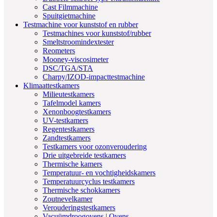
Cast Filmmachine
Spuitgietmachine
Testmachine voor kunststof en rubber
Testmachines voor kunststof/rubber
Smeltstroomindextester
Reometers
Mooney-viscosimeter
DSC/TGA/STA
Charpy/IZOD-impacttestmachine
Klimaattestkamers
Milieutestkamers
Tafelmodel kamers
Xenonboogtestkamers
UV-testkamers
Regentestkamers
Zandtestkamers
Testkamers voor ozonveroudering
Drie uitgebreide testkamers
Thermische kamers
Temperatuur- en vochtigheidskamers
Temperatuurcyclus testkamers
Thermische schokkamers
Zoutnevelkamer
Verouderingstestkamers
Vacuümdroogovens | Ovens