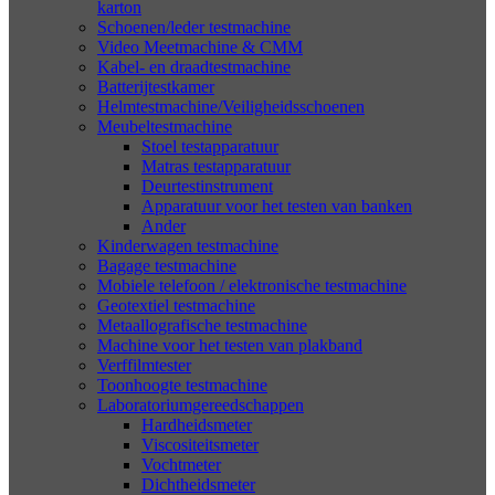
karton
Schoenen/leder testmachine
Video Meetmachine & CMM
Kabel- en draadtestmachine
Batterijtestkamer
Helmtestmachine/Veiligheidsschoenen
Meubeltestmachine
Stoel testapparatuur
Matras testapparatuur
Deurtestinstrument
Apparatuur voor het testen van banken
Ander
Kinderwagen testmachine
Bagage testmachine
Mobiele telefoon / elektronische testmachine
Geotextiel testmachine
Metaallografische testmachine
Machine voor het testen van plakband
Verffilmtester
Toonhoogte testmachine
Laboratoriumgereedschappen
Hardheidsmeter
Viscositeitsmeter
Vochtmeter
Dichtheidsmeter