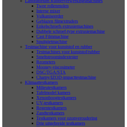
Laboratorium Rubberverwerkingsmachines
Twee rollenmolen
Interne mixer
Vulkaniseerder
Geblazen filmextruders
Enkelschroefs extrusiemachines
Dubbele schroef-type extrusiemachine
Cast Filmmachine
Spuitgietmachine
Testmachine voor kunststof en rubber
Testmachines voor kunststof/rubber
Smeltstroomindextester
Reometers
Mooney-viscosimeter
DSC/TGA/STA
Charpy/IZOD-impacttestmachine
Klimaattestkamers
Milieutestkamers
Tafelmodel kamers
Xenonboogtestkamers
UV-testkamers
Regentestkamers
Zandtestkamers
Testkamers voor ozonveroudering
Drie uitgebreide testkamers