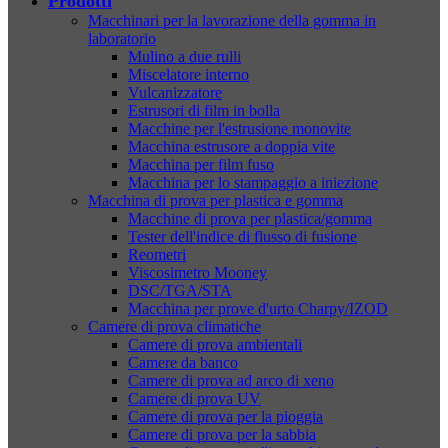
Prodotti
Macchinari per la lavorazione della gomma in
laboratorio
Mulino a due rulli
Miscelatore interno
Vulcanizzatore
Estrusori di film in bolla
Macchine per l'estrusione monovite
Macchina estrusore a doppia vite
Macchina per film fuso
Macchina per lo stampaggio a iniezione
Macchina di prova per plastica e gomma
Macchine di prova per plastica/gomma
Tester dell'indice di flusso di fusione
Reometri
Viscosimetro Mooney
DSC/TGA/STA
Macchina per prove d'urto Charpy/IZOD
Camere di prova climatiche
Camere di prova ambientali
Camere da banco
Camere di prova ad arco di xeno
Camere di prova UV
Camere di prova per la pioggia
Camere di prova per la sabbia