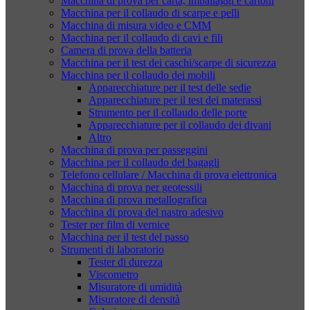
Macchina di prova per carta, imballaggi e cartoni
Macchina per il collaudo di scarpe e pelli
Macchina di misura video e CMM
Macchina per il collaudo di cavi e fili
Camera di prova della batteria
Macchina per il test dei caschi/scarpe di sicurezza
Macchina per il collaudo dei mobili
Apparecchiature per il test delle sedie
Apparecchiature per il test dei materassi
Strumento per il collaudo delle porte
Apparecchiature per il collaudo dei divani
Altro
Macchina di prova per passeggini
Macchina per il collaudo dei bagagli
Telefono cellulare / Macchina di prova elettronica
Macchina di prova per geotessili
Macchina di prova metallografica
Macchina di prova del nastro adesivo
Tester per film di vernice
Macchina per il test del passo
Strumenti di laboratorio
Tester di durezza
Viscometro
Misuratore di umidità
Misuratore di densità