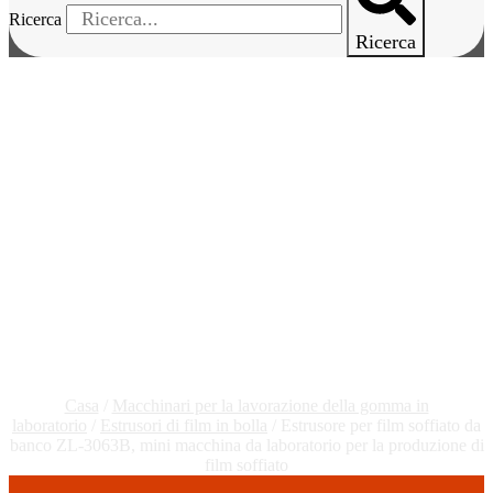
Ricerca
Ricerca
Estrusore Da Banco Per
Film Soffiato ZL-3063B,
Mini Macchina Da
Laboratorio Per La
Produzione Di Film
Soffiato
Casa
/
Macchinari per la lavorazione della gomma in
laboratorio
/
Estrusori di film in bolla
/ Estrusore per film soffiato da
banco ZL-3063B, mini macchina da laboratorio per la produzione di
film soffiato