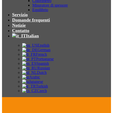
Colorimetro
Misuratore di spessore
Equilibrio
Servizio
Domande frequenti
Notizie
Contatto
Italian
English
German
French
Portuguese
Spanish
Russian
Dutch
Arabic
Japanese
Turkish
Czech