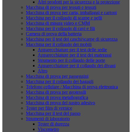
Altri prodotti per la sicurezza e la protezione
Macchina di prova per tessuti e tessuti
Macchina di prova per carta, imballaggi e cartoni
Macchina per il collaudo di scarpe e pelli
Macchina di misura video e CMM
Macchina per il collaudo di cavi e fili
Camera di prova della batteria
Macchina per il test dei caschi/scarpe di sicurezza
Macchina per il collaudo dei mobili
Apparecchiature per il test delle sedie
Apparecchiature per il test dei materassi
Strumento per il collaudo delle porte
Apparecchiature per il collaudo dei divani
Altro
Macchina di prova per passeggini
Macchina per il collaudo dei bagagli
Telefono cellulare / Macchina di prova elettronica
Macchina di prova per geotessili
Macchina di prova metallografica
Macchina di prova del nastro adesivo
Tester per film di vernice
Macchina per il test del passo
Strumenti di laboratorio
Tester di durezza
Viscometro