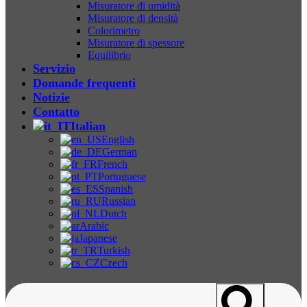
Misuratore di umidità
Misuratore di densità
Colorimetro
Misuratore di spessore
Equilibrio
Servizio
Domande frequenti
Notizie
Contatto
Italian
English
German
French
Portuguese
Spanish
Russian
Dutch
Arabic
Japanese
Turkish
Czech