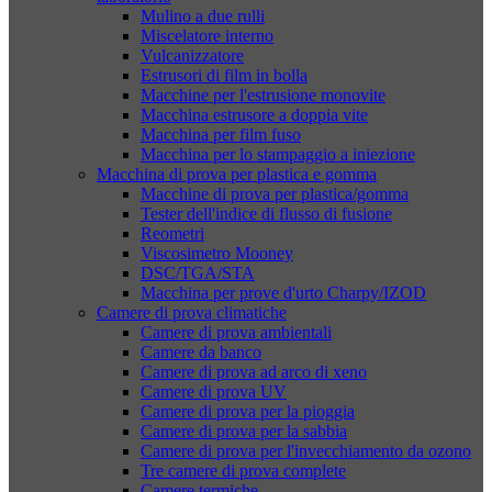
Mulino a due rulli
Miscelatore interno
Vulcanizzatore
Estrusori di film in bolla
Macchine per l'estrusione monovite
Macchina estrusore a doppia vite
Macchina per film fuso
Macchina per lo stampaggio a iniezione
Macchina di prova per plastica e gomma
Macchine di prova per plastica/gomma
Tester dell'indice di flusso di fusione
Reometri
Viscosimetro Mooney
DSC/TGA/STA
Macchina per prove d'urto Charpy/IZOD
Camere di prova climatiche
Camere di prova ambientali
Camere da banco
Camere di prova ad arco di xeno
Camere di prova UV
Camere di prova per la pioggia
Camere di prova per la sabbia
Camere di prova per l'invecchiamento da ozono
Tre camere di prova complete
Camere termiche