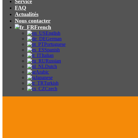
Service
FAQ
Actualités
Nous contacter
French
English
German
Portuguese
Spanish
Italian
Russian
Dutch
Arabic
Japanese
Turkish
Czech