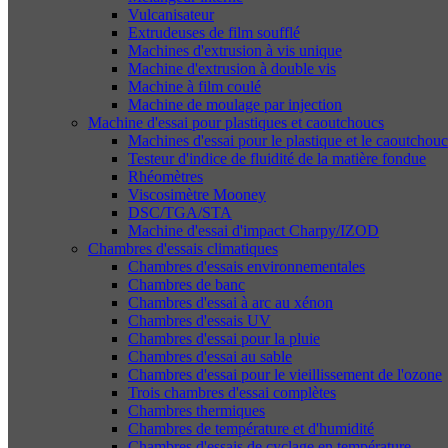
Vulcanisateur
Extrudeuses de film soufflé
Machines d'extrusion à vis unique
Machine d'extrusion à double vis
Machine à film coulé
Machine de moulage par injection
Machine d'essai pour plastiques et caoutchoucs
Machines d'essai pour le plastique et le caoutchouc
Testeur d'indice de fluidité de la matière fondue
Rhéomètres
Viscosimètre Mooney
DSC/TGA/STA
Machine d'essai d'impact Charpy/IZOD
Chambres d'essais climatiques
Chambres d'essais environnementales
Chambres de banc
Chambres d'essai à arc au xénon
Chambres d'essais UV
Chambres d'essai pour la pluie
Chambres d'essai au sable
Chambres d'essai pour le vieillissement de l'ozone
Trois chambres d'essai complètes
Chambres thermiques
Chambres de température et d'humidité
Chambres d'essais de cyclage en température