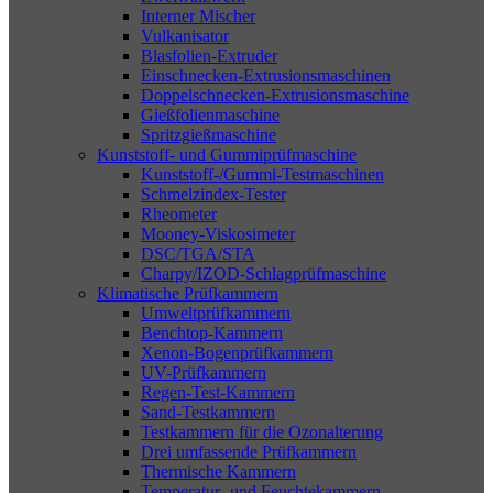
Interner Mischer
Vulkanisator
Blasfolien-Extruder
Einschnecken-Extrusionsmaschinen
Doppelschnecken-Extrusionsmaschine
Gießfolienmaschine
Spritzgießmaschine
Kunststoff- und Gummiprüfmaschine
Kunststoff-/Gummi-Testmaschinen
Schmelzindex-Tester
Rheometer
Mooney-Viskosimeter
DSC/TGA/STA
Charpy/IZOD-Schlagprüfmaschine
Klimatische Prüfkammern
Umweltprüfkammern
Benchtop-Kammern
Xenon-Bogenprüfkammern
UV-Prüfkammern
Regen-Test-Kammern
Sand-Testkammern
Testkammern für die Ozonalterung
Drei umfassende Prüfkammern
Thermische Kammern
Temperatur- und Feuchtekammern