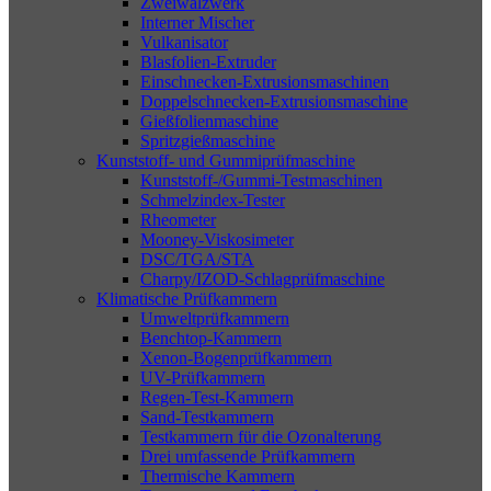
Zweiwalzwerk
Interner Mischer
Vulkanisator
Blasfolien-Extruder
Einschnecken-Extrusionsmaschinen
Doppelschnecken-Extrusionsmaschine
Gießfolienmaschine
Spritzgießmaschine
Kunststoff- und Gummiprüfmaschine
Kunststoff-/Gummi-Testmaschinen
Schmelzindex-Tester
Rheometer
Mooney-Viskosimeter
DSC/TGA/STA
Charpy/IZOD-Schlagprüfmaschine
Klimatische Prüfkammern
Umweltprüfkammern
Benchtop-Kammern
Xenon-Bogenprüfkammern
UV-Prüfkammern
Regen-Test-Kammern
Sand-Testkammern
Testkammern für die Ozonalterung
Drei umfassende Prüfkammern
Thermische Kammern