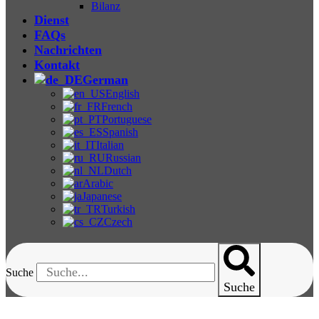
Bilanz
Dienst
FAQs
Nachrichten
Kontakt
German
English
French
Portuguese
Spanish
Italian
Russian
Dutch
Arabic
Japanese
Turkish
Czech
Suche
Suche