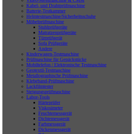
Video-Messmaschine & CMM
Kabel- und Drahtprüfmaschine
Batterie-Testkammer
Helmtestmaschine/Sicherheitsschuhe
Möbelprüfmaschine
Stuhlprüfgeräte
Matratzenprüfgeräte
Türprüfgerät
Sofa Prüfgeräte
Andere
Kinderwagen-Testmaschine
Prüfmaschine für Gepäckstücke
Mobiltelefon / Elektronische Testmaschine
Geotextil-Testmaschine
Metallographische Prüfmaschine
Klebeband-Prüfmaschine
Lackfilmtester
Steigungsprüfmaschine
Labor-Tools
Härteprüfer
Viskosimeter
Feuchtemessgerät
Dichtemessgerät
Farbmessgerät
Dickenmessgerät