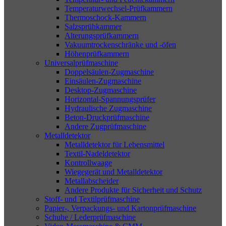
Temperaturwechsel-Prüfkammern
Thermoschock-Kammern
Salzsprühkammer
Alterungsprüfkammern
Vakuumtrockenschränke und -öfen
Höhenprüfkammern
Universalprüfmaschine
Doppelsäulen-Zugmaschine
Einsäulen-Zugmaschine
Desktop-Zugmaschine
Horizontal-Spannungsprüfer
Hydraulische Zugmaschine
Beton-Druckprüfmaschine
Andere Zugprüfmaschine
Metalldetektor
Metalldetektor für Lebensmittel
Textil-Nadeldetektor
Kontrollwaage
Wiegegerät und Metalldetektor
Metallabscheider
Andere Produkte für Sicherheit und Schutz
Stoff- und Textilprüfmaschine
Papier-, Verpackungs- und Kartonprüfmaschine
Schuhe / Lederprüfmaschine