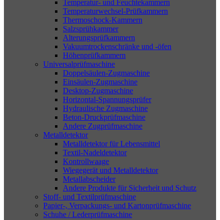
Temperatur- und Feuchtekammern
Temperaturwechsel-Prüfkammern
Thermoschock-Kammern
Salzsprühkammer
Alterungsprüfkammern
Vakuumtrockenschränke und -öfen
Höhenprüfkammern
Universalprüfmaschine
Doppelsäulen-Zugmaschine
Einsäulen-Zugmaschine
Desktop-Zugmaschine
Horizontal-Spannungsprüfer
Hydraulische Zugmaschine
Beton-Druckprüfmaschine
Andere Zugprüfmaschine
Metalldetektor
Metalldetektor für Lebensmittel
Textil-Nadeldetektor
Kontrollwaage
Wiegegerät und Metalldetektor
Metallabscheider
Andere Produkte für Sicherheit und Schutz
Stoff- und Textilprüfmaschine
Papier-, Verpackungs- und Kartonprüfmaschine
Schuhe / Lederprüfmaschine