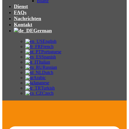
Bilanz
Dienst
FAQs
Nachrichten
Kontakt
German
English
French
Portuguese
Spanish
Italian
Russian
Dutch
Arabic
Japanese
Turkish
Czech