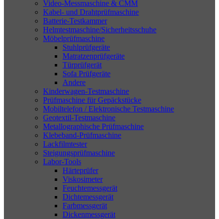
Video-Messmaschine & CMM
Kabel- und Drahtprüfmaschine
Batterie-Testkammer
Helmtestmaschine/Sicherheitsschuhe
Möbelprüfmaschine
Stuhlprüfgeräte
Matratzenprüfgeräte
Türprüfgerät
Sofa Prüfgeräte
Andere
Kinderwagen-Testmaschine
Prüfmaschine für Gepäckstücke
Mobiltelefon / Elektronische Testmaschine
Geotextil-Testmaschine
Metallographische Prüfmaschine
Klebeband-Prüfmaschine
Lackfilmtester
Steigungsprüfmaschine
Labor-Tools
Härteprüfer
Viskosimeter
Feuchtemessgerät
Dichtemessgerät
Farbmessgerät
Dickenmessgerät